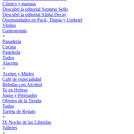
Cómics y mangas
Descubri la editorial Septimo Sello
Descubrí la editorial Alpha Decay
Oportunidades en Puck, Titania y Umbriel
Vinilos
Gastronomía
+
Panadería
Cocina
Pastelería
Todos
Alacena
+
Aceites y Mieles
Café de especialidad
Bebidas con Alcohol
Te en Hebras
Jugos y Prensados
Objetos de la Tienda
Todos
Tarjeta de Regalo
+
IX Noche de las Librerías
Talleres
+