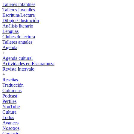
Talleres infantiles
Talleres juveniles
Escritura/Lectura
Dibujo / Ilustración
Análisis literario
Lenguas
Clubes de lectura
Talleres anuales
Agenda
+
Agenda cultural
Actividades en Escaramuza
Revista Intervalo
+
Reseñas
Traducción
Columnas
Podcast
Perfiles
YouTube
Cultura
Todos
Avances
Nosotros
Contacto