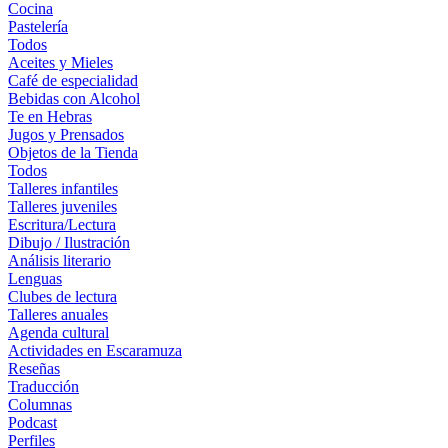
Cocina
Pastelería
Todos
Aceites y Mieles
Café de especialidad
Bebidas con Alcohol
Te en Hebras
Jugos y Prensados
Objetos de la Tienda
Todos
Talleres infantiles
Talleres juveniles
Escritura/Lectura
Dibujo / Ilustración
Análisis literario
Lenguas
Clubes de lectura
Talleres anuales
Agenda cultural
Actividades en Escaramuza
Reseñas
Traducción
Columnas
Podcast
Perfiles