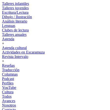
Talleres infantiles
Talleres juveniles
Escritura/Lectura
Dibujo / Ilustración
Análisis literario
Lenguas
Clubes de lectura
Talleres anuales
Agenda
+
Agenda cultural
Actividades en Escaramuza
Revista Intervalo
+
Reseñas
Traducción
Columnas
Podcast
Perfiles
YouTube
Cultura
Todos
Avances
Nosotros
Contacto