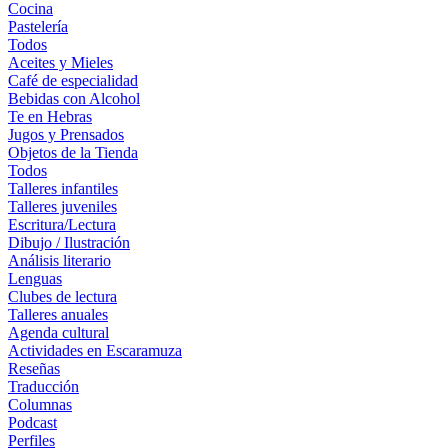
Cocina
Pastelería
Todos
Aceites y Mieles
Café de especialidad
Bebidas con Alcohol
Te en Hebras
Jugos y Prensados
Objetos de la Tienda
Todos
Talleres infantiles
Talleres juveniles
Escritura/Lectura
Dibujo / Ilustración
Análisis literario
Lenguas
Clubes de lectura
Talleres anuales
Agenda cultural
Actividades en Escaramuza
Reseñas
Traducción
Columnas
Podcast
Perfiles