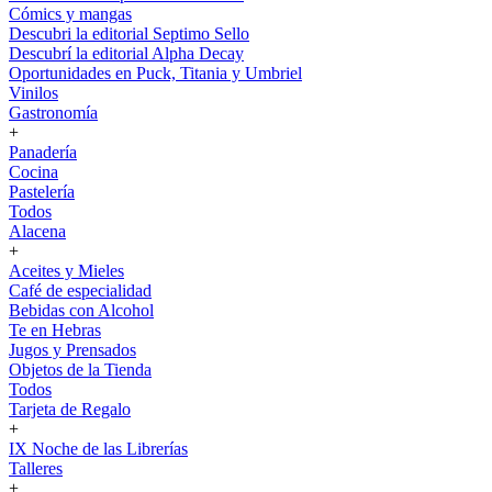
Cómics y mangas
Descubri la editorial Septimo Sello
Descubrí la editorial Alpha Decay
Oportunidades en Puck, Titania y Umbriel
Vinilos
Gastronomía
+
Panadería
Cocina
Pastelería
Todos
Alacena
+
Aceites y Mieles
Café de especialidad
Bebidas con Alcohol
Te en Hebras
Jugos y Prensados
Objetos de la Tienda
Todos
Tarjeta de Regalo
+
IX Noche de las Librerías
Talleres
+