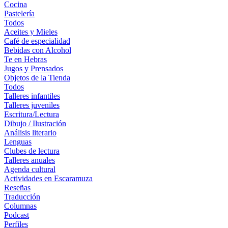
Cocina
Pastelería
Todos
Aceites y Mieles
Café de especialidad
Bebidas con Alcohol
Te en Hebras
Jugos y Prensados
Objetos de la Tienda
Todos
Talleres infantiles
Talleres juveniles
Escritura/Lectura
Dibujo / Ilustración
Análisis literario
Lenguas
Clubes de lectura
Talleres anuales
Agenda cultural
Actividades en Escaramuza
Reseñas
Traducción
Columnas
Podcast
Perfiles