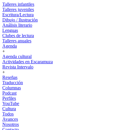
Talleres infantiles
Talleres juveniles
Escritura/Lectura
Dibujo / Ilustración
Análisis literario
Lenguas
Clubes de lectura
Talleres anuales
Agenda
+
Agenda cultural
Actividades en Escaramuza
Revista Intervalo
+
Reseñas
Traducción
Columnas
Podcast
Perfiles
YouTube
Cultura
Todos
Avances
Nosotros
Contacto