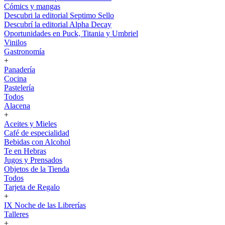
Cómics y mangas
Descubri la editorial Septimo Sello
Descubrí la editorial Alpha Decay
Oportunidades en Puck, Titania y Umbriel
Vinilos
Gastronomía
+
Panadería
Cocina
Pastelería
Todos
Alacena
+
Aceites y Mieles
Café de especialidad
Bebidas con Alcohol
Te en Hebras
Jugos y Prensados
Objetos de la Tienda
Todos
Tarjeta de Regalo
+
IX Noche de las Librerías
Talleres
+