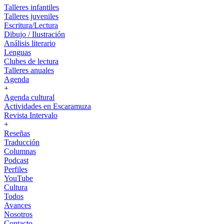
Talleres infantiles
Talleres juveniles
Escritura/Lectura
Dibujo / Ilustración
Análisis literario
Lenguas
Clubes de lectura
Talleres anuales
Agenda
+
Agenda cultural
Actividades en Escaramuza
Revista Intervalo
+
Reseñas
Traducción
Columnas
Podcast
Perfiles
YouTube
Cultura
Todos
Avances
Nosotros
Contacto