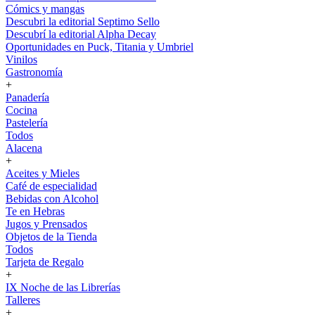
Cómics y mangas
Descubri la editorial Septimo Sello
Descubrí la editorial Alpha Decay
Oportunidades en Puck, Titania y Umbriel
Vinilos
Gastronomía
+
Panadería
Cocina
Pastelería
Todos
Alacena
+
Aceites y Mieles
Café de especialidad
Bebidas con Alcohol
Te en Hebras
Jugos y Prensados
Objetos de la Tienda
Todos
Tarjeta de Regalo
+
IX Noche de las Librerías
Talleres
+