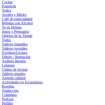
Cocina
Pastelería
Todos
Aceites y Mieles
Café de especialidad
Bebidas con Alcohol
Te en Hebras
Jugos y Prensados
Objetos de la Tienda
Todos
Talleres infantiles
Talleres juveniles
Escritura/Lectura
Dibujo / Ilustración
Análisis literario
Lenguas
Clubes de lectura
Talleres anuales
Agenda cultural
Actividades en Escaramuza
Reseñas
Traducción
Columnas
Podcast
Perfiles