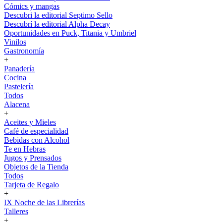
Cómics y mangas
Descubri la editorial Septimo Sello
Descubrí la editorial Alpha Decay
Oportunidades en Puck, Titania y Umbriel
Vinilos
Gastronomía
+
Panadería
Cocina
Pastelería
Todos
Alacena
+
Aceites y Mieles
Café de especialidad
Bebidas con Alcohol
Te en Hebras
Jugos y Prensados
Objetos de la Tienda
Todos
Tarjeta de Regalo
+
IX Noche de las Librerías
Talleres
+