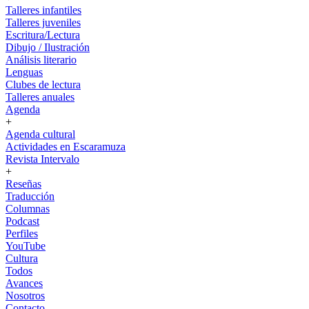
Talleres infantiles
Talleres juveniles
Escritura/Lectura
Dibujo / Ilustración
Análisis literario
Lenguas
Clubes de lectura
Talleres anuales
Agenda
+
Agenda cultural
Actividades en Escaramuza
Revista Intervalo
+
Reseñas
Traducción
Columnas
Podcast
Perfiles
YouTube
Cultura
Todos
Avances
Nosotros
Contacto