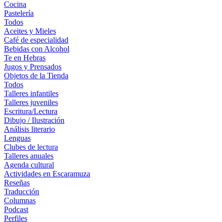
Cocina
Pastelería
Todos
Aceites y Mieles
Café de especialidad
Bebidas con Alcohol
Te en Hebras
Jugos y Prensados
Objetos de la Tienda
Todos
Talleres infantiles
Talleres juveniles
Escritura/Lectura
Dibujo / Ilustración
Análisis literario
Lenguas
Clubes de lectura
Talleres anuales
Agenda cultural
Actividades en Escaramuza
Reseñas
Traducción
Columnas
Podcast
Perfiles