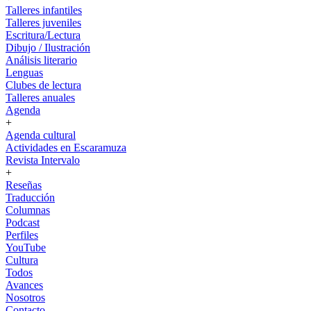
Talleres infantiles
Talleres juveniles
Escritura/Lectura
Dibujo / Ilustración
Análisis literario
Lenguas
Clubes de lectura
Talleres anuales
Agenda
+
Agenda cultural
Actividades en Escaramuza
Revista Intervalo
+
Reseñas
Traducción
Columnas
Podcast
Perfiles
YouTube
Cultura
Todos
Avances
Nosotros
Contacto