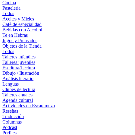
Cocina
Pastelería
Todos
Aceites y Mieles
Café de especialidad
Bebidas con Alcohol
Te en Hebras
Jugos y Prensados
Objetos de la Tienda
Todos
Talleres infantiles
Talleres juveniles
Escritura/Lectura
Dibujo / Ilustración
Análisis literario
Lenguas
Clubes de lectura
Talleres anuales
Agenda cultural
Actividades en Escaramuza
Reseñas
Traducción
Columnas
Podcast
Perfiles