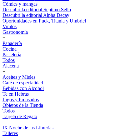
Cómics y mangas
Descubri la editorial Septimo Sello
Descubrí la editorial Alpha Decay
Oportunidades en Puck, Titania y Umbriel
Vinilos
Gastronomía
+
Panadería
Cocina
Pastelería
Todos
Alacena
+
Aceites y Mieles
Café de especialidad
Bebidas con Alcohol
Te en Hebras
Jugos y Prensados
Objetos de la Tienda
Todos
Tarjeta de Regalo
+
IX Noche de las Librerías
Talleres
+