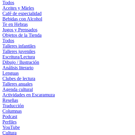
Todos
Aceites y Mieles
Café de especialidad
Bebidas con Alcohol
Te en Hebras
Jugos y Prensados
Objetos de la Tienda
Todos
Talleres infantiles
Talleres juveniles
Escritura/Lectura
Dibujo / Ilustración
Análisis literario
Lenguas
Clubes de lectura
Talleres anuales
Agenda cultural
Actividades en Escaramuza
Reseñas
Traducción
Columnas
Podcast
Perfiles
YouTube
Cultura