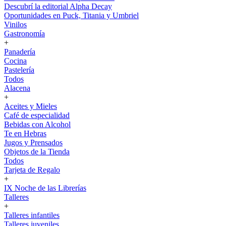
Descubrí la editorial Alpha Decay
Oportunidades en Puck, Titania y Umbriel
Vinilos
Gastronomía
+
Panadería
Cocina
Pastelería
Todos
Alacena
+
Aceites y Mieles
Café de especialidad
Bebidas con Alcohol
Te en Hebras
Jugos y Prensados
Objetos de la Tienda
Todos
Tarjeta de Regalo
+
IX Noche de las Librerías
Talleres
+
Talleres infantiles
Talleres juveniles