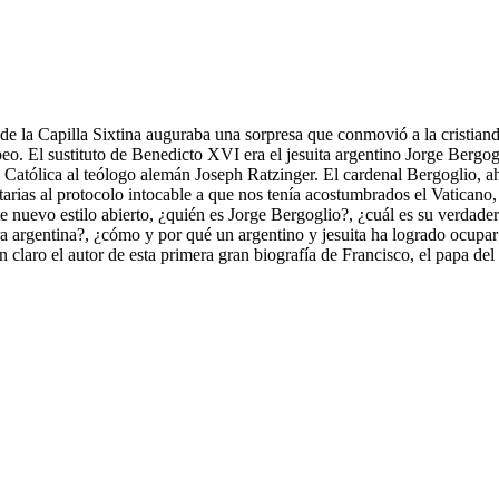
de la Capilla Sixtina auguraba una sorpresa que conmovió a la cristian
opeo. El sustituto de Benedicto XVI era el jesuita argentino Jorge Bergo
 Católica al teólogo alemán Joseph Ratzinger. El cardenal Bergoglio, ah
arias al protocolo intocable a que nos tenía acostumbrados el Vaticano,
nuevo estilo abierto, ¿quién es Jorge Bergoglio?, ¿cuál es su verdadera h
ura argentina?, ¿cómo y por qué un argentino y jesuita ha logrado ocupar
n claro el autor de esta primera gran biografía de Francisco, el papa del