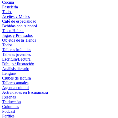
Cocina
Pastelería
Todos
Aceites y Mieles
Café de especialidad
Bebidas con Alcohol
Te en Hebras
Jugos y Prensados
Objetos de la Tienda
Todos
Talleres infantiles
Talleres juveniles
Escritura/Lectura
Dibujo / Ilustración
Análisis literario
Lenguas
Clubes de lectura
Talleres anuales
Agenda cultural
Actividades en Escaramuza
Reseñas
Traducción
Columnas
Podcast
Perfiles