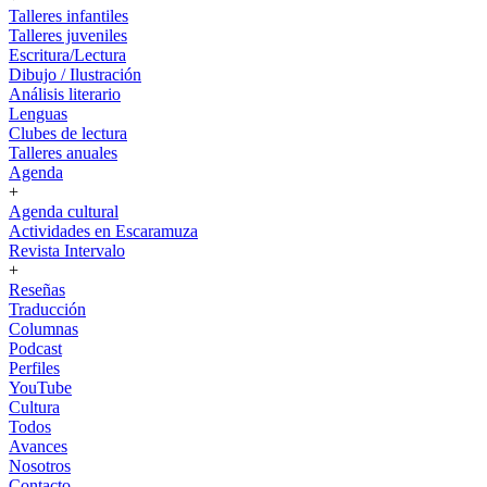
Talleres infantiles
Talleres juveniles
Escritura/Lectura
Dibujo / Ilustración
Análisis literario
Lenguas
Clubes de lectura
Talleres anuales
Agenda
+
Agenda cultural
Actividades en Escaramuza
Revista Intervalo
+
Reseñas
Traducción
Columnas
Podcast
Perfiles
YouTube
Cultura
Todos
Avances
Nosotros
Contacto