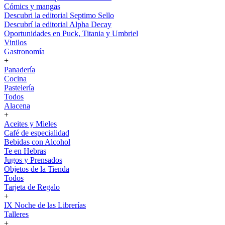
Cómics y mangas
Descubri la editorial Septimo Sello
Descubrí la editorial Alpha Decay
Oportunidades en Puck, Titania y Umbriel
Vinilos
Gastronomía
+
Panadería
Cocina
Pastelería
Todos
Alacena
+
Aceites y Mieles
Café de especialidad
Bebidas con Alcohol
Te en Hebras
Jugos y Prensados
Objetos de la Tienda
Todos
Tarjeta de Regalo
+
IX Noche de las Librerías
Talleres
+