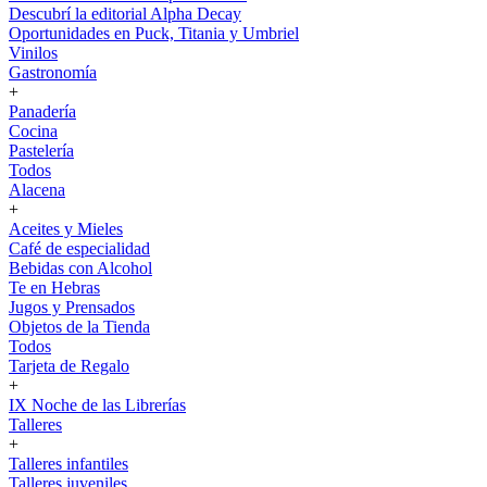
Descubrí la editorial Alpha Decay
Oportunidades en Puck, Titania y Umbriel
Vinilos
Gastronomía
+
Panadería
Cocina
Pastelería
Todos
Alacena
+
Aceites y Mieles
Café de especialidad
Bebidas con Alcohol
Te en Hebras
Jugos y Prensados
Objetos de la Tienda
Todos
Tarjeta de Regalo
+
IX Noche de las Librerías
Talleres
+
Talleres infantiles
Talleres juveniles