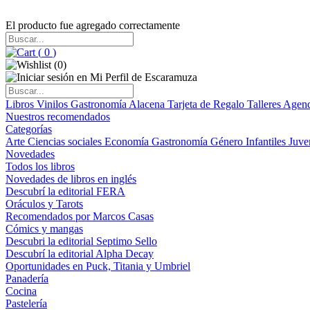
El producto fue agregado correctamente
(
0
)
(
0
)
Libros
Vinilos
Gastronomía
Alacena
Tarjeta de Regalo
Talleres
Agen
Nuestros recomendados
Categorías
Arte
Ciencias sociales
Economía
Gastronomía
Género
Infantiles
Juve
Novedades
Todos los libros
Novedades de libros en inglés
Descubrí la editorial FERA
Oráculos y Tarots
Recomendados por Marcos Casas
Cómics y mangas
Descubri la editorial Septimo Sello
Descubrí la editorial Alpha Decay
Oportunidades en Puck, Titania y Umbriel
Panadería
Cocina
Pastelería