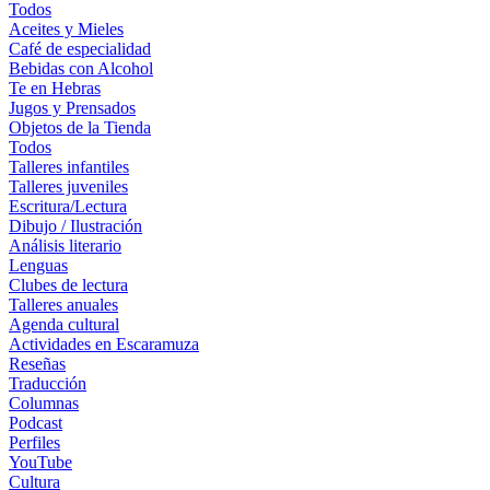
Todos
Aceites y Mieles
Café de especialidad
Bebidas con Alcohol
Te en Hebras
Jugos y Prensados
Objetos de la Tienda
Todos
Talleres infantiles
Talleres juveniles
Escritura/Lectura
Dibujo / Ilustración
Análisis literario
Lenguas
Clubes de lectura
Talleres anuales
Agenda cultural
Actividades en Escaramuza
Reseñas
Traducción
Columnas
Podcast
Perfiles
YouTube
Cultura