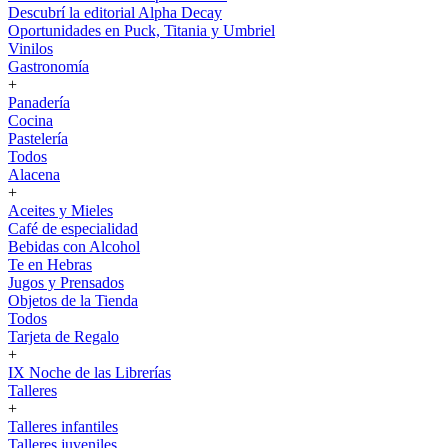
Descubrí la editorial Alpha Decay
Oportunidades en Puck, Titania y Umbriel
Vinilos
Gastronomía
+
Panadería
Cocina
Pastelería
Todos
Alacena
+
Aceites y Mieles
Café de especialidad
Bebidas con Alcohol
Te en Hebras
Jugos y Prensados
Objetos de la Tienda
Todos
Tarjeta de Regalo
+
IX Noche de las Librerías
Talleres
+
Talleres infantiles
Talleres juveniles