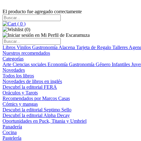
El producto fue agregado correctamente
(
0
)
(
0
)
Libros
Vinilos
Gastronomía
Alacena
Tarjeta de Regalo
Talleres
Agen
Nuestros recomendados
Categorías
Arte
Ciencias sociales
Economía
Gastronomía
Género
Infantiles
Juve
Novedades
Todos los libros
Novedades de libros en inglés
Descubrí la editorial FERA
Oráculos y Tarots
Recomendados por Marcos Casas
Cómics y mangas
Descubri la editorial Septimo Sello
Descubrí la editorial Alpha Decay
Oportunidades en Puck, Titania y Umbriel
Panadería
Cocina
Pastelería