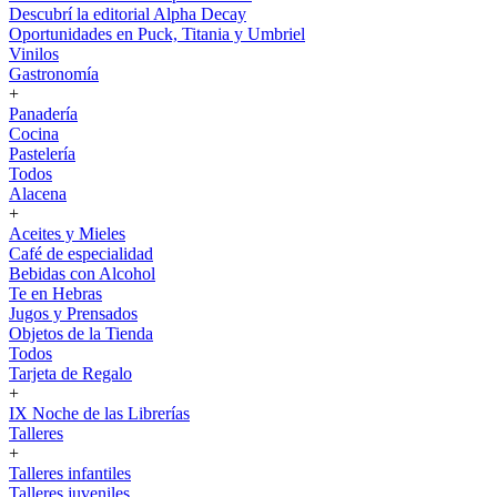
Descubrí la editorial Alpha Decay
Oportunidades en Puck, Titania y Umbriel
Vinilos
Gastronomía
+
Panadería
Cocina
Pastelería
Todos
Alacena
+
Aceites y Mieles
Café de especialidad
Bebidas con Alcohol
Te en Hebras
Jugos y Prensados
Objetos de la Tienda
Todos
Tarjeta de Regalo
+
IX Noche de las Librerías
Talleres
+
Talleres infantiles
Talleres juveniles