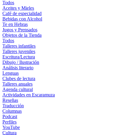
Todos
Aceites y Mieles
Café de especialidad
Bebidas con Alcohol
Te en Hebras
Jugos y Prensados
Objetos de la Tienda
Todos
Talleres infantiles
Talleres juveniles
Escritura/Lectura
Dibujo / Ilustración
Análisis literario
Lenguas
Clubes de lectura
Talleres anuales
Agenda cultural
Actividades en Escaramuza
Reseñas
Traducción
Columnas
Podcast
Perfiles
YouTube
Cultura