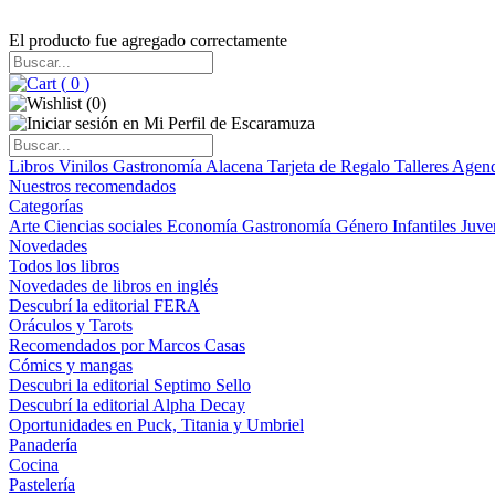
El producto fue agregado correctamente
(
0
)
(
0
)
Libros
Vinilos
Gastronomía
Alacena
Tarjeta de Regalo
Talleres
Agen
Nuestros recomendados
Categorías
Arte
Ciencias sociales
Economía
Gastronomía
Género
Infantiles
Juve
Novedades
Todos los libros
Novedades de libros en inglés
Descubrí la editorial FERA
Oráculos y Tarots
Recomendados por Marcos Casas
Cómics y mangas
Descubri la editorial Septimo Sello
Descubrí la editorial Alpha Decay
Oportunidades en Puck, Titania y Umbriel
Panadería
Cocina
Pastelería