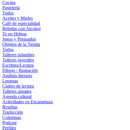
Cocina
Pastelería
Todos
Aceites y Mieles
Café de especialidad
Bebidas con Alcohol
Te en Hebras
Jugos y Prensados
Objetos de la Tienda
Todos
Talleres infantiles
Talleres juveniles
Escritura/Lectura
Dibujo / Ilustración
Análisis literario
Lenguas
Clubes de lectura
Talleres anuales
Agenda cultural
Actividades en Escaramuza
Reseñas
Traducción
Columnas
Podcast
Perfiles