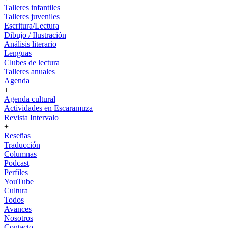
Talleres infantiles
Talleres juveniles
Escritura/Lectura
Dibujo / Ilustración
Análisis literario
Lenguas
Clubes de lectura
Talleres anuales
Agenda
+
Agenda cultural
Actividades en Escaramuza
Revista Intervalo
+
Reseñas
Traducción
Columnas
Podcast
Perfiles
YouTube
Cultura
Todos
Avances
Nosotros
Contacto