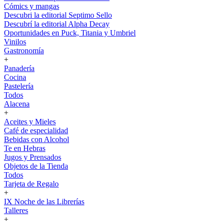
Cómics y mangas
Descubri la editorial Septimo Sello
Descubrí la editorial Alpha Decay
Oportunidades en Puck, Titania y Umbriel
Vinilos
Gastronomía
+
Panadería
Cocina
Pastelería
Todos
Alacena
+
Aceites y Mieles
Café de especialidad
Bebidas con Alcohol
Te en Hebras
Jugos y Prensados
Objetos de la Tienda
Todos
Tarjeta de Regalo
+
IX Noche de las Librerías
Talleres
+