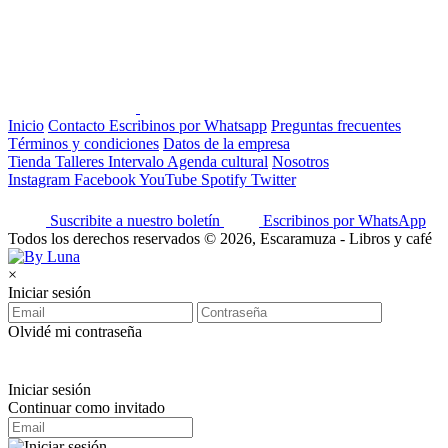
Inicio
Contacto
Escribinos por Whatsapp
Preguntas frecuentes
Términos y condiciones
Datos de la empresa
Tienda
Talleres
Intervalo
Agenda cultural
Nosotros
Instagram
Facebook
YouTube
Spotify
Twitter
Suscribite a nuestro boletín
Escribinos por WhatsApp
Todos los derechos reservados © 2026, Escaramuza - Libros y café
×
Iniciar sesión
Olvidé mi contraseña
Iniciar sesión
Continuar como invitado