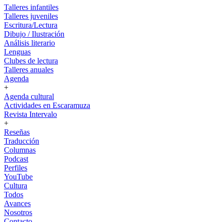
Talleres infantiles
Talleres juveniles
Escritura/Lectura
Dibujo / Ilustración
Análisis literario
Lenguas
Clubes de lectura
Talleres anuales
Agenda
+
Agenda cultural
Actividades en Escaramuza
Revista Intervalo
+
Reseñas
Traducción
Columnas
Podcast
Perfiles
YouTube
Cultura
Todos
Avances
Nosotros
Contacto