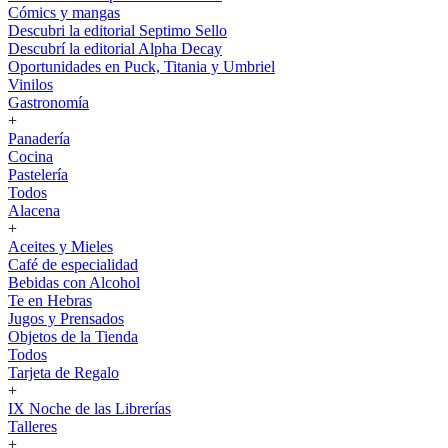
Cómics y mangas
Descubri la editorial Septimo Sello
Descubrí la editorial Alpha Decay
Oportunidades en Puck, Titania y Umbriel
Vinilos
Gastronomía
+
Panadería
Cocina
Pastelería
Todos
Alacena
+
Aceites y Mieles
Café de especialidad
Bebidas con Alcohol
Te en Hebras
Jugos y Prensados
Objetos de la Tienda
Todos
Tarjeta de Regalo
+
IX Noche de las Librerías
Talleres
+