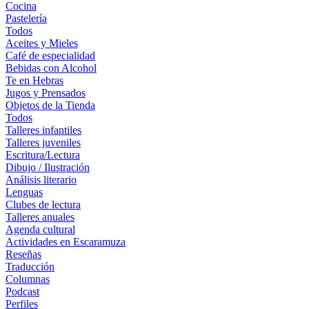
Cocina
Pastelería
Todos
Aceites y Mieles
Café de especialidad
Bebidas con Alcohol
Te en Hebras
Jugos y Prensados
Objetos de la Tienda
Todos
Talleres infantiles
Talleres juveniles
Escritura/Lectura
Dibujo / Ilustración
Análisis literario
Lenguas
Clubes de lectura
Talleres anuales
Agenda cultural
Actividades en Escaramuza
Reseñas
Traducción
Columnas
Podcast
Perfiles