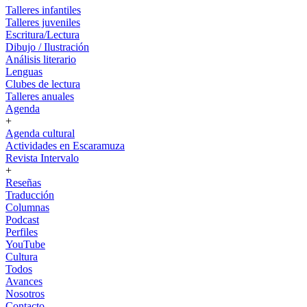
Talleres infantiles
Talleres juveniles
Escritura/Lectura
Dibujo / Ilustración
Análisis literario
Lenguas
Clubes de lectura
Talleres anuales
Agenda
+
Agenda cultural
Actividades en Escaramuza
Revista Intervalo
+
Reseñas
Traducción
Columnas
Podcast
Perfiles
YouTube
Cultura
Todos
Avances
Nosotros
Contacto