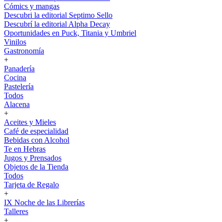
Cómics y mangas
Descubri la editorial Septimo Sello
Descubrí la editorial Alpha Decay
Oportunidades en Puck, Titania y Umbriel
Vinilos
Gastronomía
+
Panadería
Cocina
Pastelería
Todos
Alacena
+
Aceites y Mieles
Café de especialidad
Bebidas con Alcohol
Te en Hebras
Jugos y Prensados
Objetos de la Tienda
Todos
Tarjeta de Regalo
+
IX Noche de las Librerías
Talleres
+