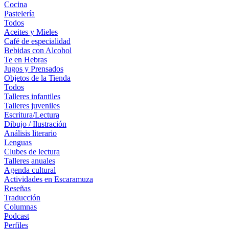
Cocina
Pastelería
Todos
Aceites y Mieles
Café de especialidad
Bebidas con Alcohol
Te en Hebras
Jugos y Prensados
Objetos de la Tienda
Todos
Talleres infantiles
Talleres juveniles
Escritura/Lectura
Dibujo / Ilustración
Análisis literario
Lenguas
Clubes de lectura
Talleres anuales
Agenda cultural
Actividades en Escaramuza
Reseñas
Traducción
Columnas
Podcast
Perfiles