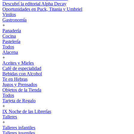
Descubrí la editorial Alpha Decay
Oportunidades en Puck, Titania y Umbriel
Vinilos
Gastronomía
+
Panadería
Cocina
Pastelería
Todos
Alacena
+
Aceites y Mieles
Café de especialidad
Bebidas con Alcohol
Te en Hebras
Jugos y Prensados
Objetos de la Tienda
Todos
Tarjeta de Regalo
+
IX Noche de las Librerías
Talleres
+
Talleres infantiles
Talleres juveniles