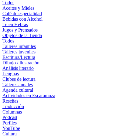
Todos
Aceites y Mieles
Café de especialidad
Bebidas con Alcohol
Te en Hebras
Jugos y Prensados
Objetos de la Tienda
Todos
Talleres infantiles
Talleres juveniles
Escritura/Lectura
Dibujo / Ilustración
Análisis literario
Lenguas
Clubes de lectura
Talleres anuales
Agenda cultural
Actividades en Escaramuza
Reseñas
Traducción
Columnas
Podcast
Perfiles
YouTube
Cultura