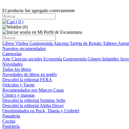
El producto fue agregado correctamente
(
0
)
(
0
)
Libros
Vinilos
Gastronomía
Alacena
Tarjeta de Regalo
Talleres
Agen
Nuestros recomendados
Categorías
Arte
Ciencias sociales
Economía
Gastronomía
Género
Infantiles
Juve
Novedades
Todos los libros
Novedades de libros en inglés
Descubrí la editorial FERA
Oráculos y Tarots
Recomendados por Marcos Casas
Cómics y mangas
Descubri la editorial Septimo Sello
Descubrí la editorial Alpha Decay
Oportunidades en Puck, Titania y Umbriel
Panadería
Cocina
Pastelería