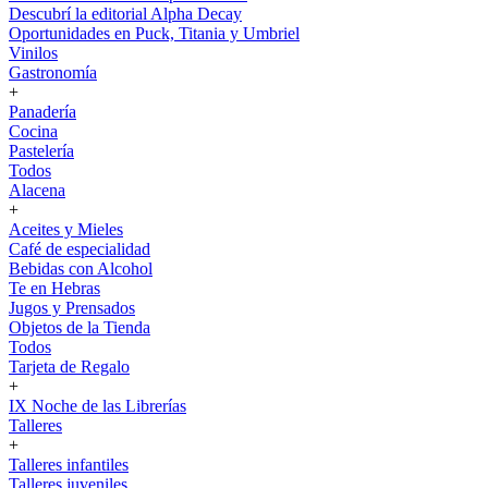
Descubrí la editorial Alpha Decay
Oportunidades en Puck, Titania y Umbriel
Vinilos
Gastronomía
+
Panadería
Cocina
Pastelería
Todos
Alacena
+
Aceites y Mieles
Café de especialidad
Bebidas con Alcohol
Te en Hebras
Jugos y Prensados
Objetos de la Tienda
Todos
Tarjeta de Regalo
+
IX Noche de las Librerías
Talleres
+
Talleres infantiles
Talleres juveniles