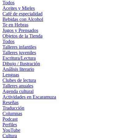
Todos
Aceites y Mieles
Café de especialidad
Bebidas con Alcohol
Te en Hebras
Jugos y Prensados
Objetos de la Tienda
Todos
Talleres infantiles
Talleres juveniles
Escritura/Lectura
Dibujo / Ilustración
Análisis literario
Lenguas
Clubes de lectura
Talleres anuales
Agenda cultural
Actividades en Escaramuza
Reseñas
Traducción
Columnas
Podcast
Perfiles
YouTube
Cultura