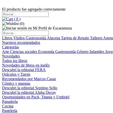
El producto fue agregado correctamente
(
0
)
(
0
)
Libros
Vinilos
Gastronomía
Alacena
Tarjeta de Regalo
Talleres
Agen
Nuestros recomendados
Categorías
Arte
Ciencias sociales
Economía
Gastronomía
Género
Infantiles
Juve
Novedades
Todos los libros
Novedades de libros en inglés
Descubrí la editorial FERA
Oráculos y Tarots
Recomendados por Marcos Casas
Cómics y mangas
Descubri la editorial Septimo Sello
Descubrí la editorial Alpha Decay
Oportunidades en Puck, Titania y Umbriel
Panadería
Cocina
Pastelería