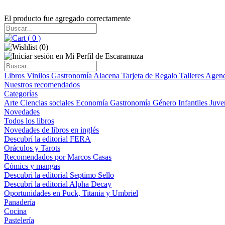
El producto fue agregado correctamente
(
0
)
(
0
)
Libros
Vinilos
Gastronomía
Alacena
Tarjeta de Regalo
Talleres
Agen
Nuestros recomendados
Categorías
Arte
Ciencias sociales
Economía
Gastronomía
Género
Infantiles
Juve
Novedades
Todos los libros
Novedades de libros en inglés
Descubrí la editorial FERA
Oráculos y Tarots
Recomendados por Marcos Casas
Cómics y mangas
Descubri la editorial Septimo Sello
Descubrí la editorial Alpha Decay
Oportunidades en Puck, Titania y Umbriel
Panadería
Cocina
Pastelería