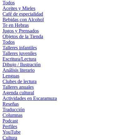
Todos
Aceites y Mieles
Café de especialidad
Bebidas con Alcohol
Te en Hebras
Jugos y Prensados
Objetos de la Tienda
Todos
Talleres infantiles
Talleres juveniles
Escritura/Lectura
Dibujo / Ilustración
Análisis literario
Lenguas
Clubes de lectura
Talleres anuales
Agenda cultural
Actividades en Escaramuza
Reseñas
Traducción
Columnas
Podcast
Perfiles
YouTube
Cultura