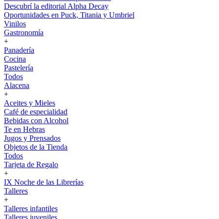
Descubrí la editorial Alpha Decay
Oportunidades en Puck, Titania y Umbriel
Vinilos
Gastronomía
+
Panadería
Cocina
Pastelería
Todos
Alacena
+
Aceites y Mieles
Café de especialidad
Bebidas con Alcohol
Te en Hebras
Jugos y Prensados
Objetos de la Tienda
Todos
Tarjeta de Regalo
+
IX Noche de las Librerías
Talleres
+
Talleres infantiles
Talleres juveniles