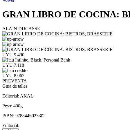
Volver
GRAN LIBRO DE COCINA: B
ALAIN DUCASSE
UYU 9.490
UYU 7.118
UYU 8.067
PREVENTA
Guía de talles
Editorial:
AKAL
Peso:
400g
ISBN:
9788446023302
Editorial: