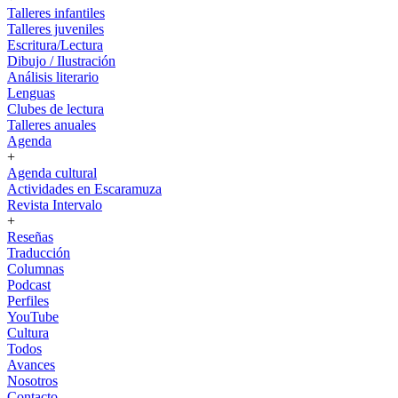
Talleres infantiles
Talleres juveniles
Escritura/Lectura
Dibujo / Ilustración
Análisis literario
Lenguas
Clubes de lectura
Talleres anuales
Agenda
+
Agenda cultural
Actividades en Escaramuza
Revista Intervalo
+
Reseñas
Traducción
Columnas
Podcast
Perfiles
YouTube
Cultura
Todos
Avances
Nosotros
Contacto