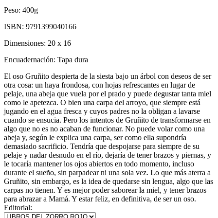
Peso:
400g
ISBN:
9791399040166
Dimensiones:
20 x 16
Encuadernación:
Tapa dura
El oso Gruñito despierta de la siesta bajo un árbol con deseos de ser
otra cosa: un haya frondosa, con hojas refrescantes en lugar de
pelaje, una abeja que vuela por el prado y puede degustar tanta miel
como le apetezca. O bien una carpa del arroyo, que siempre está
jugando en el agua fresca y cuyos padres no la obligan a lavarse
cuando se ensucia. Pero los intentos de Gruñito de transformarse en
algo que no es no acaban de funcionar. No puede volar como una
abeja y, según le explica una carpa, ser como ella supondría
demasiado sacrificio. Tendría que despojarse para siempre de su
pelaje y nadar desnudo en el río, dejaría de tener brazos y piernas, y
le tocaría mantener los ojos abiertos en todo momento, incluso
durante el sueño, sin parpadear ni una sola vez. Lo que más aterra a
Gruñito, sin embargo, es la idea de quedarse sin lengua, algo que las
carpas no tienen. Y es mejor poder saborear la miel, y tener brazos
para abrazar a Mamá. Y estar feliz, en definitiva, de ser un oso.
Editorial: