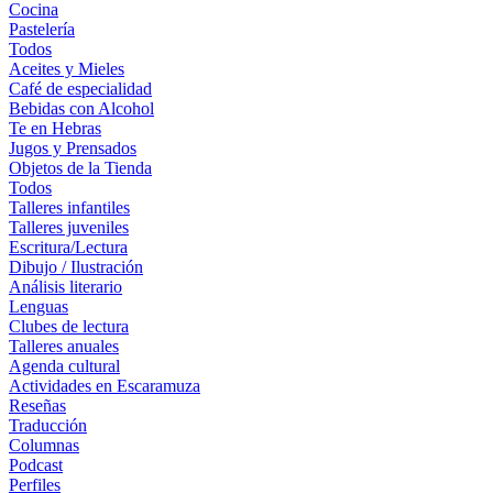
Cocina
Pastelería
Todos
Aceites y Mieles
Café de especialidad
Bebidas con Alcohol
Te en Hebras
Jugos y Prensados
Objetos de la Tienda
Todos
Talleres infantiles
Talleres juveniles
Escritura/Lectura
Dibujo / Ilustración
Análisis literario
Lenguas
Clubes de lectura
Talleres anuales
Agenda cultural
Actividades en Escaramuza
Reseñas
Traducción
Columnas
Podcast
Perfiles