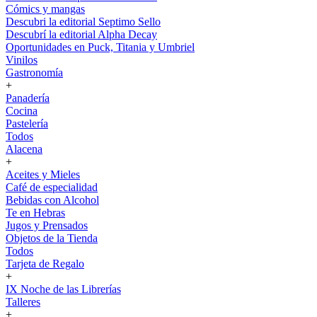
Cómics y mangas
Descubri la editorial Septimo Sello
Descubrí la editorial Alpha Decay
Oportunidades en Puck, Titania y Umbriel
Vinilos
Gastronomía
+
Panadería
Cocina
Pastelería
Todos
Alacena
+
Aceites y Mieles
Café de especialidad
Bebidas con Alcohol
Te en Hebras
Jugos y Prensados
Objetos de la Tienda
Todos
Tarjeta de Regalo
+
IX Noche de las Librerías
Talleres
+