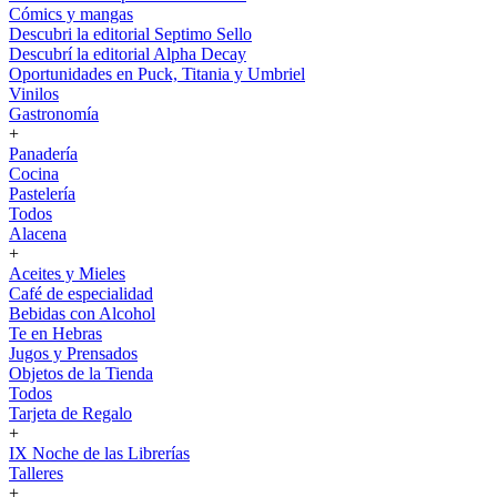
Cómics y mangas
Descubri la editorial Septimo Sello
Descubrí la editorial Alpha Decay
Oportunidades en Puck, Titania y Umbriel
Vinilos
Gastronomía
+
Panadería
Cocina
Pastelería
Todos
Alacena
+
Aceites y Mieles
Café de especialidad
Bebidas con Alcohol
Te en Hebras
Jugos y Prensados
Objetos de la Tienda
Todos
Tarjeta de Regalo
+
IX Noche de las Librerías
Talleres
+