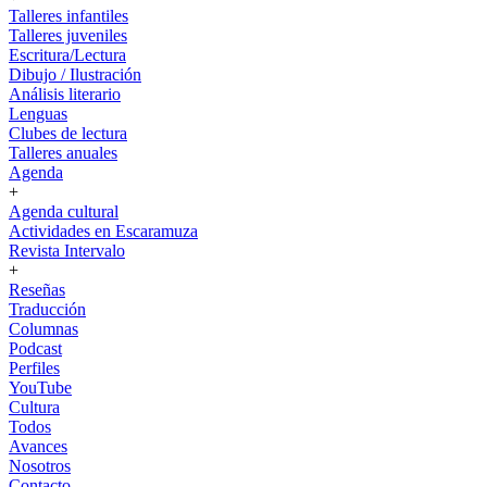
Talleres infantiles
Talleres juveniles
Escritura/Lectura
Dibujo / Ilustración
Análisis literario
Lenguas
Clubes de lectura
Talleres anuales
Agenda
+
Agenda cultural
Actividades en Escaramuza
Revista Intervalo
+
Reseñas
Traducción
Columnas
Podcast
Perfiles
YouTube
Cultura
Todos
Avances
Nosotros
Contacto