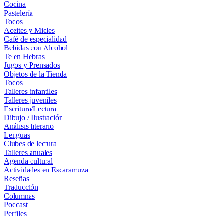
Cocina
Pastelería
Todos
Aceites y Mieles
Café de especialidad
Bebidas con Alcohol
Te en Hebras
Jugos y Prensados
Objetos de la Tienda
Todos
Talleres infantiles
Talleres juveniles
Escritura/Lectura
Dibujo / Ilustración
Análisis literario
Lenguas
Clubes de lectura
Talleres anuales
Agenda cultural
Actividades en Escaramuza
Reseñas
Traducción
Columnas
Podcast
Perfiles