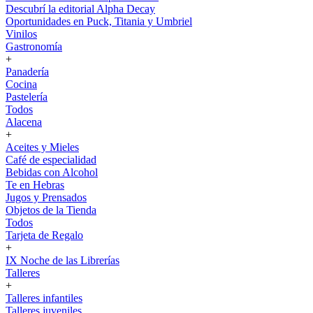
Descubrí la editorial Alpha Decay
Oportunidades en Puck, Titania y Umbriel
Vinilos
Gastronomía
+
Panadería
Cocina
Pastelería
Todos
Alacena
+
Aceites y Mieles
Café de especialidad
Bebidas con Alcohol
Te en Hebras
Jugos y Prensados
Objetos de la Tienda
Todos
Tarjeta de Regalo
+
IX Noche de las Librerías
Talleres
+
Talleres infantiles
Talleres juveniles