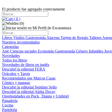
El producto fue agregado correctamente
(
0
)
(
0
)
Libros
Vinilos
Gastronomía
Alacena
Tarjeta de Regalo
Talleres
Agen
Nuestros recomendados
Categorías
Arte
Ciencias sociales
Economía
Gastronomía
Género
Infantiles
Juve
Novedades
Todos los libros
Novedades de libros en inglés
Descubrí la editorial FERA
Oráculos y Tarots
Recomendados por Marcos Casas
Cómics y mangas
Descubri la editorial Septimo Sello
Descubrí la editorial Alpha Decay
Oportunidades en Puck, Titania y Umbriel
Panadería
Cocina
Pastelería