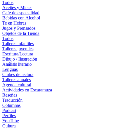
Todos
Aceites y Mieles
Café de especialidad
Bebidas con Alcohol
Te en Hebras
Jugos y Prensados
Objetos de la Tienda
Todos
Talleres infantiles
Talleres juveniles
Escritura/Lectura
Dibujo / Ilustración
Análisis literario
Lenguas
Clubes de lectura
Talleres anuales
Agenda cultural
Actividades en Escaramuza
Reseñas
Traducción
Columnas
Podcast
Perfiles
YouTube
Cultura