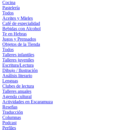
Cocina
Pastelería
Todos
Aceites y Mieles
Café de especialidad
Bebidas con Alcohol
Te en Hebras
Jugos y Prensados
Objetos de la Tienda
Todos
Talleres infantiles
Talleres juveniles
Escritura/Lectura
Dibujo / Ilustración
Análisis literario
Lenguas
Clubes de lectura
Talleres anuales
Agenda cultural
Actividades en Escaramuza
Reseñas
Traducción
Columnas
Podcast
Perfiles