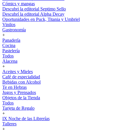
Cómics y mangas
Descubri la editorial Septimo Sello
Descubrí la editorial Alpha Decay
Oportunidades en Puck, Titania y Umbriel
Vinilos
Gastronomía
+
Panadería
Cocina
Pastelería
Todos
Alacena
+
Aceites y Mieles
Café de especialidad
Bebidas con Alcohol
Te en Hebras
Jugos y Prensados
Objetos de la Tienda
Todos
Tarjeta de Regalo
+
IX Noche de las Librerías
Talleres
+