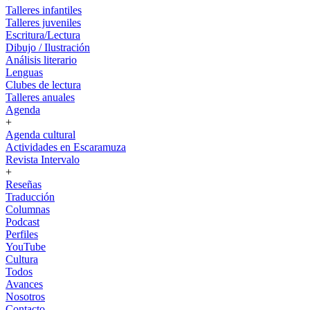
Talleres infantiles
Talleres juveniles
Escritura/Lectura
Dibujo / Ilustración
Análisis literario
Lenguas
Clubes de lectura
Talleres anuales
Agenda
+
Agenda cultural
Actividades en Escaramuza
Revista Intervalo
+
Reseñas
Traducción
Columnas
Podcast
Perfiles
YouTube
Cultura
Todos
Avances
Nosotros
Contacto