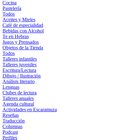
Cocina
Pastelería
Todos
Aceites y Mieles
Café de especialidad
Bebidas con Alcohol
Te en Hebras
Jugos y Prensados
Objetos de la Tienda
Todos
Talleres infantiles
Talleres juveniles
Escritura/Lectura
Dibujo / Ilustración
Análisis literario
Lenguas
Clubes de lectura
Talleres anuales
Agenda cultural
Actividades en Escaramuza
Reseñas
Traducción
Columnas
Podcast
Perfiles