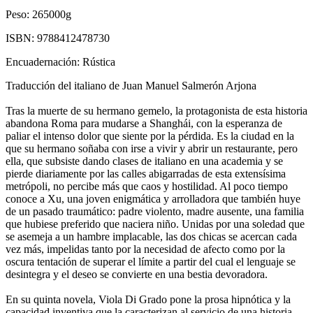
Peso:
265000g
ISBN:
9788412478730
Encuadernación:
Rústica
Traducción del italiano de Juan Manuel Salmerón Arjona
Tras la muerte de su hermano gemelo, la protagonista de esta historia
abandona Roma para mudarse a Shanghái, con la esperanza de
paliar el intenso dolor que siente por la pérdida. Es la ciudad en la
que su hermano soñaba con irse a vivir y abrir un restaurante, pero
ella, que subsiste dando clases de italiano en una academia y se
pierde diariamente por las calles abigarradas de esta extensísima
metrópoli, no percibe más que caos y hostilidad. Al poco tiempo
conoce a Xu, una joven enigmática y arrolladora que también huye
de un pasado traumático: padre violento, madre ausente, una familia
que hubiese preferido que naciera niño. Unidas por una soledad que
se asemeja a un hambre implacable, las dos chicas se acercan cada
vez más, impelidas tanto por la necesidad de afecto como por la
oscura tentación de superar el límite a partir del cual el lenguaje se
desintegra y el deseo se convierte en una bestia devoradora.
En su quinta novela, Viola Di Grado pone la prosa hipnótica y la
capacidad inventiva que la caracterizan al servicio de una historia