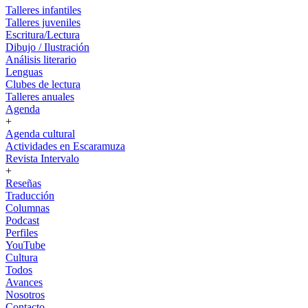
Talleres infantiles
Talleres juveniles
Escritura/Lectura
Dibujo / Ilustración
Análisis literario
Lenguas
Clubes de lectura
Talleres anuales
Agenda
+
Agenda cultural
Actividades en Escaramuza
Revista Intervalo
+
Reseñas
Traducción
Columnas
Podcast
Perfiles
YouTube
Cultura
Todos
Avances
Nosotros
Contacto