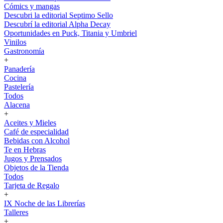
Cómics y mangas
Descubri la editorial Septimo Sello
Descubrí la editorial Alpha Decay
Oportunidades en Puck, Titania y Umbriel
Vinilos
Gastronomía
+
Panadería
Cocina
Pastelería
Todos
Alacena
+
Aceites y Mieles
Café de especialidad
Bebidas con Alcohol
Te en Hebras
Jugos y Prensados
Objetos de la Tienda
Todos
Tarjeta de Regalo
+
IX Noche de las Librerías
Talleres
+