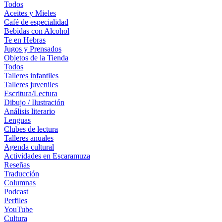
Todos
Aceites y Mieles
Café de especialidad
Bebidas con Alcohol
Te en Hebras
Jugos y Prensados
Objetos de la Tienda
Todos
Talleres infantiles
Talleres juveniles
Escritura/Lectura
Dibujo / Ilustración
Análisis literario
Lenguas
Clubes de lectura
Talleres anuales
Agenda cultural
Actividades en Escaramuza
Reseñas
Traducción
Columnas
Podcast
Perfiles
YouTube
Cultura