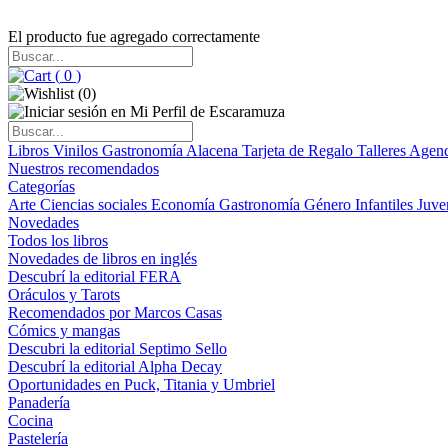
El producto fue agregado correctamente
(
0
)
(
0
)
Libros
Vinilos
Gastronomía
Alacena
Tarjeta de Regalo
Talleres
Agen
Nuestros recomendados
Categorías
Arte
Ciencias sociales
Economía
Gastronomía
Género
Infantiles
Juve
Novedades
Todos los libros
Novedades de libros en inglés
Descubrí la editorial FERA
Oráculos y Tarots
Recomendados por Marcos Casas
Cómics y mangas
Descubri la editorial Septimo Sello
Descubrí la editorial Alpha Decay
Oportunidades en Puck, Titania y Umbriel
Panadería
Cocina
Pastelería