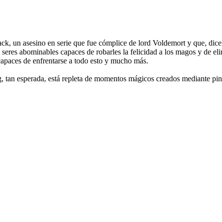
lack, un asesino en serie que fue cómplice de lord Voldemort y que, dic
s seres abominables capaces de robarles la felicidad a los magos y de e
capaces de enfrentarse a todo esto y mucho más.
ing, tan esperada, está repleta de momentos mágicos creados mediante pi