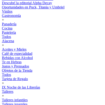
Descubrí la editorial Alpha Decay
Oportunidades en Puck, Titania y Umbriel
Vinilos
Gastronomía
+
Panadería
Cocina
Pastelería
Todos
Alacena
+
Aceites y Mieles
Café de especialidad
Bebidas con Alcohol
Te en Hebras
Jugos y Prensados
Objetos de la Tienda
Todos
Tarjeta de Regalo
+
IX Noche de las Librerías
Talleres
+
Talleres infantiles
Talleres juveniles