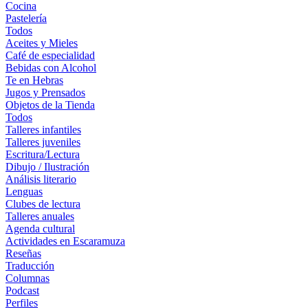
Cocina
Pastelería
Todos
Aceites y Mieles
Café de especialidad
Bebidas con Alcohol
Te en Hebras
Jugos y Prensados
Objetos de la Tienda
Todos
Talleres infantiles
Talleres juveniles
Escritura/Lectura
Dibujo / Ilustración
Análisis literario
Lenguas
Clubes de lectura
Talleres anuales
Agenda cultural
Actividades en Escaramuza
Reseñas
Traducción
Columnas
Podcast
Perfiles