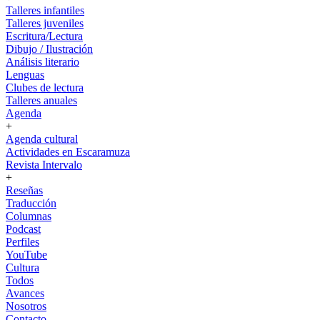
Talleres infantiles
Talleres juveniles
Escritura/Lectura
Dibujo / Ilustración
Análisis literario
Lenguas
Clubes de lectura
Talleres anuales
Agenda
+
Agenda cultural
Actividades en Escaramuza
Revista Intervalo
+
Reseñas
Traducción
Columnas
Podcast
Perfiles
YouTube
Cultura
Todos
Avances
Nosotros
Contacto