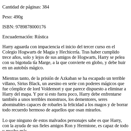
Cantidad de páginas:
384
Peso:
490g
ISBN:
9789878000176
Encuadernación:
Rústica
Harry aguarda con impaciencia el inicio del tercer curso en el
Colegio Hogwarts de Magia y Hechicería. Tras haber cumplido
trece años, solo y lejos de sus amigos de Hogwarts, Harry se pelea
con su bigotuda tía Marge, a la que convierte en globo, y debe huir
en un autobús mágico.
Mientras tanto, de la prisión de Azkaban se ha escapado un terrible
villano, Sirius Black, un asesino en serie con poderes mágicos que
fue cómplice de lord Voldemort y que parece dispuesto a eliminar a
Harry del mapa. Y por si esto fuera poco, Harry debe enfrentarse
también a unos terribles monstruos, los dementores, seres
abominables capaces de robarles la felicidad a los magos y de borrar
todo recuerdo hermoso de aquellos que osan mirarlos.
Lo que ninguno de estos malvados personajes sabe es que Harry,
con la ayuda de sus fieles amigos Ron y Hermione, es capaz de todo
y mucho más.