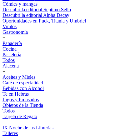
Cómics y mangas
Descubri la editorial Septimo Sello
Descubrí la editorial Alpha Decay
Oportunidades en Puck, Titania y Umbriel
Vinilos
Gastronomía
+
Panadería
Cocina
Pastelería
Todos
Alacena
+
Aceites y Mieles
Café de especialidad
Bebidas con Alcohol
Te en Hebras
Jugos y Prensados
Objetos de la Tienda
Todos
Tarjeta de Regalo
+
IX Noche de las Librerías
Talleres
+