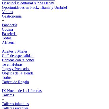
Descubrí la editorial Alpha Decay
Oportunidades en Puck, Titania y Umbriel
Vinilos
Gastronomía
+
Panadería
Cocina
Pastelería
Todos
Alacena
+
Aceites y Mieles
Café de especialidad
Bebidas con Alcohol
Te en Hebras
Jugos y Prensados
Objetos de la Tienda
Todos
Tarjeta de Regalo
+
IX Noche de las Librerías
Talleres
+
Talleres infantiles
Talleres juveniles