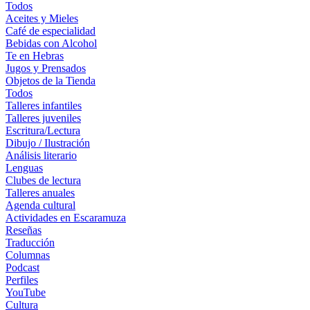
Todos
Aceites y Mieles
Café de especialidad
Bebidas con Alcohol
Te en Hebras
Jugos y Prensados
Objetos de la Tienda
Todos
Talleres infantiles
Talleres juveniles
Escritura/Lectura
Dibujo / Ilustración
Análisis literario
Lenguas
Clubes de lectura
Talleres anuales
Agenda cultural
Actividades en Escaramuza
Reseñas
Traducción
Columnas
Podcast
Perfiles
YouTube
Cultura