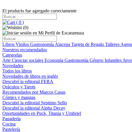
El producto fue agregado correctamente
(
0
)
(
0
)
Libros
Vinilos
Gastronomía
Alacena
Tarjeta de Regalo
Talleres
Agen
Nuestros recomendados
Categorías
Arte
Ciencias sociales
Economía
Gastronomía
Género
Infantiles
Juve
Novedades
Todos los libros
Novedades de libros en inglés
Descubrí la editorial FERA
Oráculos y Tarots
Recomendados por Marcos Casas
Cómics y mangas
Descubri la editorial Septimo Sello
Descubrí la editorial Alpha Decay
Oportunidades en Puck, Titania y Umbriel
Panadería
Cocina
Pastelería