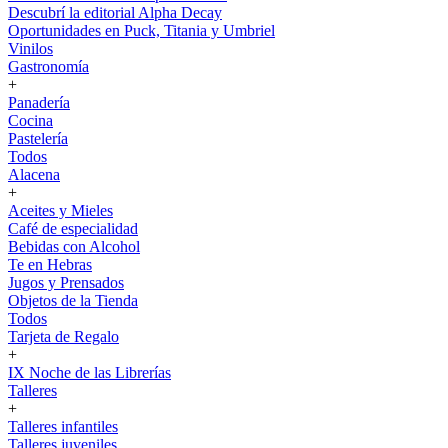
Descubrí la editorial Alpha Decay
Oportunidades en Puck, Titania y Umbriel
Vinilos
Gastronomía
+
Panadería
Cocina
Pastelería
Todos
Alacena
+
Aceites y Mieles
Café de especialidad
Bebidas con Alcohol
Te en Hebras
Jugos y Prensados
Objetos de la Tienda
Todos
Tarjeta de Regalo
+
IX Noche de las Librerías
Talleres
+
Talleres infantiles
Talleres juveniles