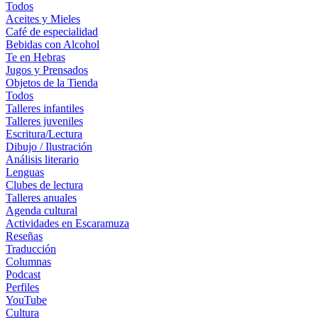
Todos
Aceites y Mieles
Café de especialidad
Bebidas con Alcohol
Te en Hebras
Jugos y Prensados
Objetos de la Tienda
Todos
Talleres infantiles
Talleres juveniles
Escritura/Lectura
Dibujo / Ilustración
Análisis literario
Lenguas
Clubes de lectura
Talleres anuales
Agenda cultural
Actividades en Escaramuza
Reseñas
Traducción
Columnas
Podcast
Perfiles
YouTube
Cultura