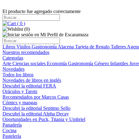
El producto fue agregado correctamente
(
0
)
(
0
)
Libros
Vinilos
Gastronomía
Alacena
Tarjeta de Regalo
Talleres
Agen
Nuestros recomendados
Categorías
Arte
Ciencias sociales
Economía
Gastronomía
Género
Infantiles
Juve
Novedades
Todos los libros
Novedades de libros en inglés
Descubrí la editorial FERA
Oráculos y Tarots
Recomendados por Marcos Casas
Cómics y mangas
Descubri la editorial Septimo Sello
Descubrí la editorial Alpha Decay
Oportunidades en Puck, Titania y Umbriel
Panadería
Cocina
Pastelería