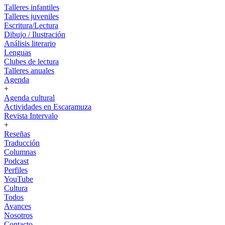
Talleres infantiles
Talleres juveniles
Escritura/Lectura
Dibujo / Ilustración
Análisis literario
Lenguas
Clubes de lectura
Talleres anuales
Agenda
+
Agenda cultural
Actividades en Escaramuza
Revista Intervalo
+
Reseñas
Traducción
Columnas
Podcast
Perfiles
YouTube
Cultura
Todos
Avances
Nosotros
Contacto