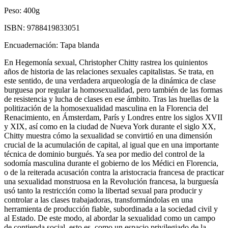
Peso:
400g
ISBN:
9788419833051
Encuadernación:
Tapa blanda
En Hegemonía sexual, Christopher Chitty rastrea los quinientos
años de historia de las relaciones sexuales capitalistas. Se trata, en
este sentido, de una verdadera arqueología de la dinámica de clase
burguesa por regular la homosexualidad, pero también de las formas
de resistencia y lucha de clases en ese ámbito. Tras las huellas de la
politización de la homosexualidad masculina en la Florencia del
Renacimiento, en Ámsterdam, París y Londres entre los siglos XVII
y XIX, así como en la ciudad de Nueva York durante el siglo XX,
Chitty muestra cómo la sexualidad se convirtió en una dimensión
crucial de la acumulación de capital, al igual que en una importante
técnica de dominio burgués. Ya sea por medio del control de la
sodomía masculina durante el gobierno de los Médici en Florencia,
o de la reiterada acusación contra la aristocracia francesa de practicar
una sexualidad monstruosa en la Revolución francesa, la burguesía
usó tanto la restricción como la libertad sexual para producir y
controlar a las clases trabajadoras, transformándolas en una
herramienta de producción fiable, subordinada a la sociedad civil y
al Estado. De este modo, al abordar la sexualidad como un campo
de contienda social, esto es, como un espacio privilegiado de la