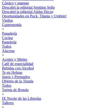
Cómics y mangas
Descubri la editorial Septimo Sello
Descubrí la editorial Alpha Decay
Oportunidades en Puck, Titania y Umbriel
Vinilos
Gastronomía
+
Panadería
Cocina
Pastelería
Todos
Alacena
+
Aceites y Mieles
Café de especialidad
Bebidas con Alcohol
Te en Hebras
Jugos y Prensados
Objetos de la Tienda
Todos
Tarjeta de Regalo
+
IX Noche de las Librerías
Talleres
+