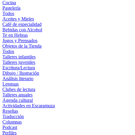
Cocina
Pastelería
Todos
Aceites y Mieles
Café de especialidad
Bebidas con Alcohol
Te en Hebras
Jugos y Prensados
Objetos de la Tienda
Todos
Talleres infantiles
Talleres juveniles
Escritura/Lectura
Dibujo / Ilustración
Análisis literario
Lenguas
Clubes de lectura
Talleres anuales
Agenda cultural
Actividades en Escaramuza
Reseñas
Traducción
Columnas
Podcast
Perfiles