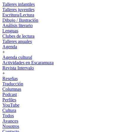
Talleres infantiles
Talleres juveniles
Escritura/Lectura
Dibujo / Ilustración
Análisis literario
Lenguas
Clubes de lectura
Talleres anuales
Agenda
+
Agenda cultural
Actividades en Escaramuza
Revista Intervalo
+
Reseñas
Traducción
Columnas
Podcast
Perfiles
YouTube
Cultura
Todos
Avances
Nosotros
Contacto