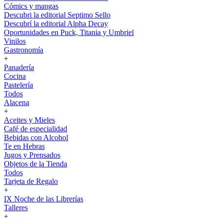
Cómics y mangas
Descubri la editorial Septimo Sello
Descubrí la editorial Alpha Decay
Oportunidades en Puck, Titania y Umbriel
Vinilos
Gastronomía
+
Panadería
Cocina
Pastelería
Todos
Alacena
+
Aceites y Mieles
Café de especialidad
Bebidas con Alcohol
Te en Hebras
Jugos y Prensados
Objetos de la Tienda
Todos
Tarjeta de Regalo
+
IX Noche de las Librerías
Talleres
+