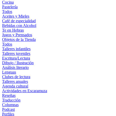
Cocina
Pastelería
Todos
Aceites y Mieles
Café de especialidad
Bebidas con Alcohol
Te en Hebras
Jugos y Prensados
Objetos de la Tienda
Todos
Talleres infantiles
Talleres juveniles
Escritura/Lectura
Dibujo / Ilustración
Análisis literario
Lenguas
Clubes de lectura
Talleres anuales
Agenda cultural
Actividades en Escaramuza
Reseñas
Traducción
Columnas
Podcast
Perfiles