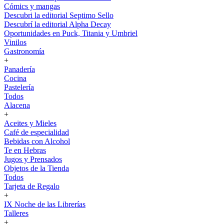
Cómics y mangas
Descubri la editorial Septimo Sello
Descubrí la editorial Alpha Decay
Oportunidades en Puck, Titania y Umbriel
Vinilos
Gastronomía
+
Panadería
Cocina
Pastelería
Todos
Alacena
+
Aceites y Mieles
Café de especialidad
Bebidas con Alcohol
Te en Hebras
Jugos y Prensados
Objetos de la Tienda
Todos
Tarjeta de Regalo
+
IX Noche de las Librerías
Talleres
+