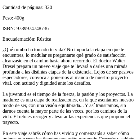
Cantidad de páginas:
320
Peso:
400g
ISBN:
9789974748736
Encuadernación:
Rústica
¿Qué rumbo ha tomado tu vida? No importa la etapa en que te
encuentres, lo medular es preguntarte qué grado de satisfacción
alcanzaste en el camino hasta ahora recorrido. El doctor Walter
Dresel prepara un nuevo viaje que te llevará a darles una mirada
profunda a las distintas etapas de la existencia. Lejos de ser pasivos
espectadores, convoca a ponernos al mando de nuestro proyecto
vital, con actitud y dignidad ante los desafíos.
La juventud es el tiempo de la fuerza, la pasión y los proyectos. La
madurez es una etapa de realizaciones, en la que asentamos nuestro
modo de ser, con una visión equilibrada... Y así transitamos, sin
darnos cuenta la mayor parte de las veces, por los caminos de la
vida. El reto es recoger y atesorar las experiencias que propone el
trayecto.
En este viaje sabrás cómo has vivido y comenzarás a saber cómo
quieres que sean los tiempos que están por venir. Crecerás y saldrás