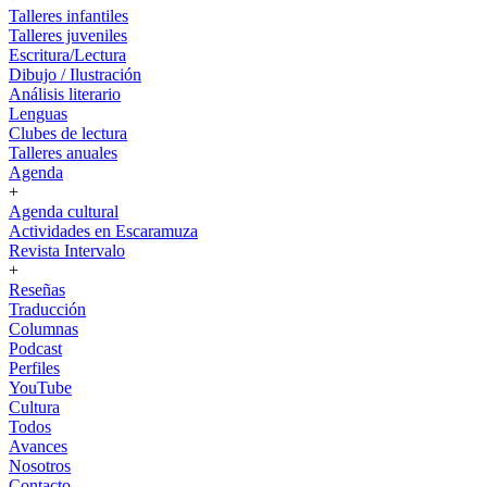
Talleres infantiles
Talleres juveniles
Escritura/Lectura
Dibujo / Ilustración
Análisis literario
Lenguas
Clubes de lectura
Talleres anuales
Agenda
+
Agenda cultural
Actividades en Escaramuza
Revista Intervalo
+
Reseñas
Traducción
Columnas
Podcast
Perfiles
YouTube
Cultura
Todos
Avances
Nosotros
Contacto