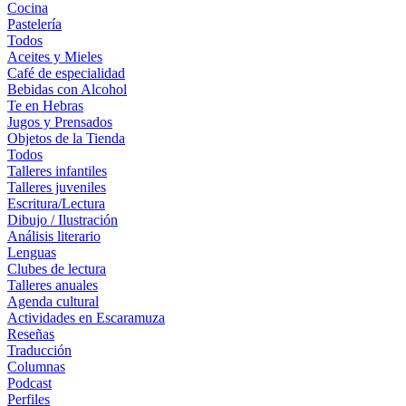
Cocina
Pastelería
Todos
Aceites y Mieles
Café de especialidad
Bebidas con Alcohol
Te en Hebras
Jugos y Prensados
Objetos de la Tienda
Todos
Talleres infantiles
Talleres juveniles
Escritura/Lectura
Dibujo / Ilustración
Análisis literario
Lenguas
Clubes de lectura
Talleres anuales
Agenda cultural
Actividades en Escaramuza
Reseñas
Traducción
Columnas
Podcast
Perfiles