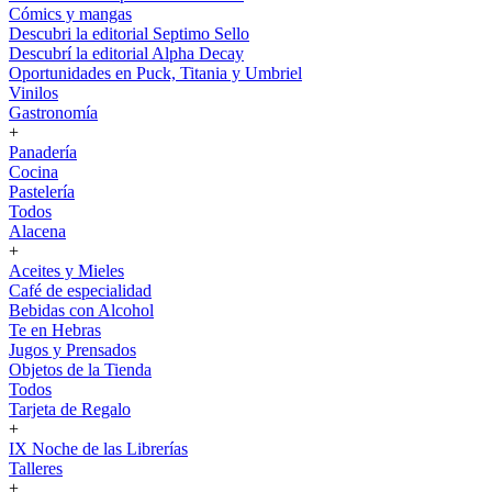
Cómics y mangas
Descubri la editorial Septimo Sello
Descubrí la editorial Alpha Decay
Oportunidades en Puck, Titania y Umbriel
Vinilos
Gastronomía
+
Panadería
Cocina
Pastelería
Todos
Alacena
+
Aceites y Mieles
Café de especialidad
Bebidas con Alcohol
Te en Hebras
Jugos y Prensados
Objetos de la Tienda
Todos
Tarjeta de Regalo
+
IX Noche de las Librerías
Talleres
+