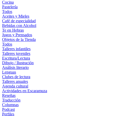
Cocina
Pastelería
Todos
Aceites y Mieles
Café de especialidad
Bebidas con Alcohol
Te en Hebras
Jugos y Prensados
Objetos de la Tienda
Todos
Talleres infantiles
Talleres juveniles
Escritura/Lectura
Dibujo / Ilustración
Análisis literario
Lenguas
Clubes de lectura
Talleres anuales
Agenda cultural
Actividades en Escaramuza
Reseñas
Traducción
Columnas
Podcast
Perfiles