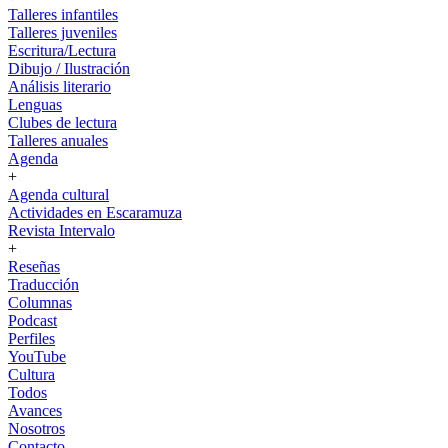
Talleres infantiles
Talleres juveniles
Escritura/Lectura
Dibujo / Ilustración
Análisis literario
Lenguas
Clubes de lectura
Talleres anuales
Agenda
+
Agenda cultural
Actividades en Escaramuza
Revista Intervalo
+
Reseñas
Traducción
Columnas
Podcast
Perfiles
YouTube
Cultura
Todos
Avances
Nosotros
Contacto