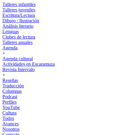
Talleres infantiles
Talleres juveniles
Escritura/Lectura
Dibujo / Ilustración
Análisis literario
Lenguas
Clubes de lectura
Talleres anuales
Agenda
+
Agenda cultural
Actividades en Escaramuza
Revista Intervalo
+
Reseñas
Traducción
Columnas
Podcast
Perfiles
YouTube
Cultura
Todos
Avances
Nosotros
Contacto