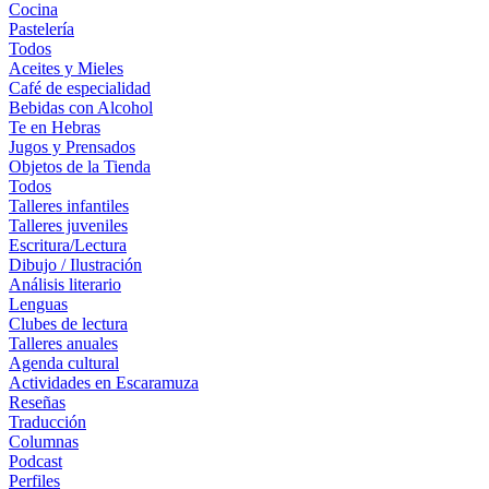
Cocina
Pastelería
Todos
Aceites y Mieles
Café de especialidad
Bebidas con Alcohol
Te en Hebras
Jugos y Prensados
Objetos de la Tienda
Todos
Talleres infantiles
Talleres juveniles
Escritura/Lectura
Dibujo / Ilustración
Análisis literario
Lenguas
Clubes de lectura
Talleres anuales
Agenda cultural
Actividades en Escaramuza
Reseñas
Traducción
Columnas
Podcast
Perfiles