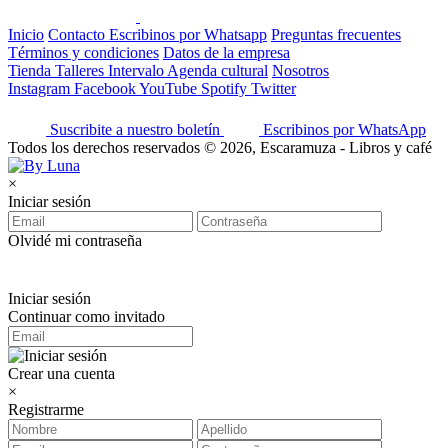
Inicio
Contacto
Escribinos por Whatsapp
Preguntas frecuentes
Términos y condiciones
Datos de la empresa
Tienda
Talleres
Intervalo
Agenda cultural
Nosotros
Instagram
Facebook
YouTube
Spotify
Twitter
Suscribite a nuestro boletín
Escribinos por WhatsApp
Todos los derechos reservados © 2026, Escaramuza - Libros y café
×
Iniciar sesión
Olvidé mi contraseña
Iniciar sesión
Continuar como invitado
Crear una cuenta
×
Registrarme