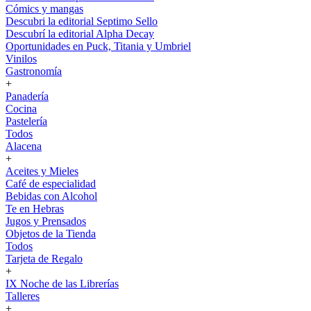
Cómics y mangas
Descubri la editorial Septimo Sello
Descubrí la editorial Alpha Decay
Oportunidades en Puck, Titania y Umbriel
Vinilos
Gastronomía
+
Panadería
Cocina
Pastelería
Todos
Alacena
+
Aceites y Mieles
Café de especialidad
Bebidas con Alcohol
Te en Hebras
Jugos y Prensados
Objetos de la Tienda
Todos
Tarjeta de Regalo
+
IX Noche de las Librerías
Talleres
+