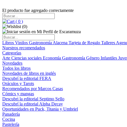
El producto fue agregado correctamente
(
0
)
(
0
)
Libros
Vinilos
Gastronomía
Alacena
Tarjeta de Regalo
Talleres
Agen
Nuestros recomendados
Categorías
Arte
Ciencias sociales
Economía
Gastronomía
Género
Infantiles
Juve
Novedades
Todos los libros
Novedades de libros en inglés
Descubrí la editorial FERA
Oráculos y Tarots
Recomendados por Marcos Casas
Cómics y mangas
Descubri la editorial Septimo Sello
Descubrí la editorial Alpha Decay
Oportunidades en Puck, Titania y Umbriel
Panadería
Cocina
Pastelería