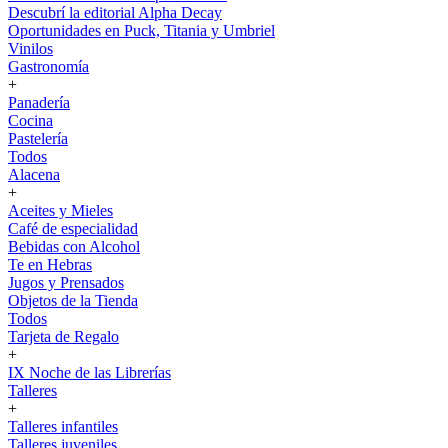
Descubrí la editorial Alpha Decay
Oportunidades en Puck, Titania y Umbriel
Vinilos
Gastronomía
+
Panadería
Cocina
Pastelería
Todos
Alacena
+
Aceites y Mieles
Café de especialidad
Bebidas con Alcohol
Te en Hebras
Jugos y Prensados
Objetos de la Tienda
Todos
Tarjeta de Regalo
+
IX Noche de las Librerías
Talleres
+
Talleres infantiles
Talleres juveniles