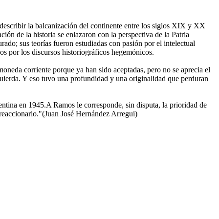
 describir la balcanización del continente entre los siglos XIX y XX
ón de la historia se enlazaron con la perspectiva de la Patria
ado; sus teorías fueron estudiadas con pasión por el intelectual
dos por los discursos historiográficos hegemónicos.
oneda corriente porque ya han sido aceptadas, pero no se aprecia el
zquierda. Y eso tuvo una profundidad y una originalidad que perduran
gentina en 1945.A Ramos le corresponde, sin disputa, la prioridad de
mo reaccionario."(Juan José Hernández Arregui)