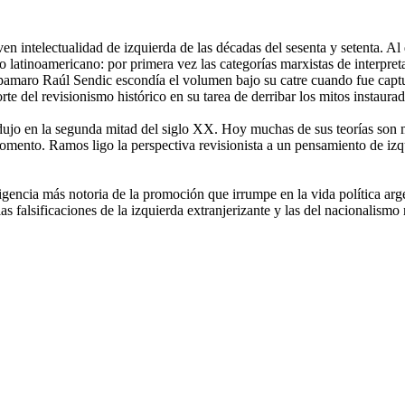
ven intelectualidad de izquierda de las décadas del sesenta y setenta. Al
atinoamericano: por primera vez las categorías marxistas de interpretaci
upamaro Raúl Sendic escondía el volumen bajo su catre cuando fue captur
e del revisionismo histórico en su tarea de derribar los mitos instaura
ujo en la segunda mitad del siglo XX. Hoy muchas de sus teorías son m
se momento. Ramos ligo la perspectiva revisionista a un pensamiento de i
ligencia más notoria de la promoción que irrumpe en la vida política ar
las falsificaciones de la izquierda extranjerizante y las del nacionalis