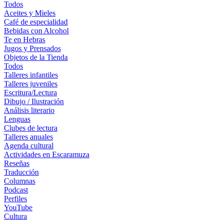
Todos
Aceites y Mieles
Café de especialidad
Bebidas con Alcohol
Te en Hebras
Jugos y Prensados
Objetos de la Tienda
Todos
Talleres infantiles
Talleres juveniles
Escritura/Lectura
Dibujo / Ilustración
Análisis literario
Lenguas
Clubes de lectura
Talleres anuales
Agenda cultural
Actividades en Escaramuza
Reseñas
Traducción
Columnas
Podcast
Perfiles
YouTube
Cultura