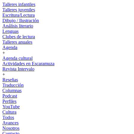
Talleres infantiles
Talleres juveniles
Escritura/Lectura
Dibujo / Ilustración
Análisis literario
Lenguas
Clubes de lectura
Talleres anuales
Agenda
+
Agenda cultural
Actividades en Escaramuza
Revista Intervalo
+
Reseñas
Traducción
Columnas
Podcast
Perfiles
YouTube
Cultura
Todos
Avances
Nosotros
Contacto