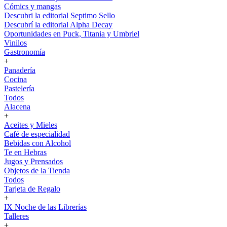
Cómics y mangas
Descubri la editorial Septimo Sello
Descubrí la editorial Alpha Decay
Oportunidades en Puck, Titania y Umbriel
Vinilos
Gastronomía
+
Panadería
Cocina
Pastelería
Todos
Alacena
+
Aceites y Mieles
Café de especialidad
Bebidas con Alcohol
Te en Hebras
Jugos y Prensados
Objetos de la Tienda
Todos
Tarjeta de Regalo
+
IX Noche de las Librerías
Talleres
+