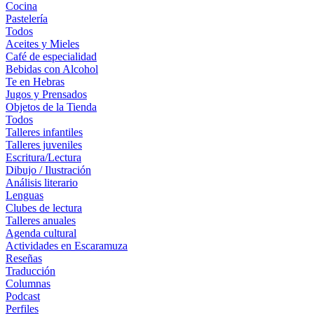
Cocina
Pastelería
Todos
Aceites y Mieles
Café de especialidad
Bebidas con Alcohol
Te en Hebras
Jugos y Prensados
Objetos de la Tienda
Todos
Talleres infantiles
Talleres juveniles
Escritura/Lectura
Dibujo / Ilustración
Análisis literario
Lenguas
Clubes de lectura
Talleres anuales
Agenda cultural
Actividades en Escaramuza
Reseñas
Traducción
Columnas
Podcast
Perfiles