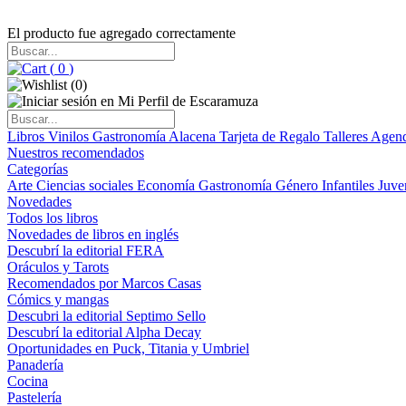
El producto fue agregado correctamente
(
0
)
(
0
)
Libros
Vinilos
Gastronomía
Alacena
Tarjeta de Regalo
Talleres
Agen
Nuestros recomendados
Categorías
Arte
Ciencias sociales
Economía
Gastronomía
Género
Infantiles
Juve
Novedades
Todos los libros
Novedades de libros en inglés
Descubrí la editorial FERA
Oráculos y Tarots
Recomendados por Marcos Casas
Cómics y mangas
Descubri la editorial Septimo Sello
Descubrí la editorial Alpha Decay
Oportunidades en Puck, Titania y Umbriel
Panadería
Cocina
Pastelería