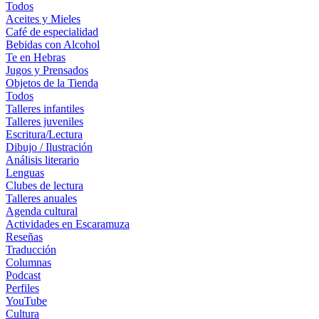
Todos
Aceites y Mieles
Café de especialidad
Bebidas con Alcohol
Te en Hebras
Jugos y Prensados
Objetos de la Tienda
Todos
Talleres infantiles
Talleres juveniles
Escritura/Lectura
Dibujo / Ilustración
Análisis literario
Lenguas
Clubes de lectura
Talleres anuales
Agenda cultural
Actividades en Escaramuza
Reseñas
Traducción
Columnas
Podcast
Perfiles
YouTube
Cultura