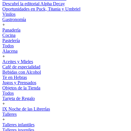
Descubrí la editorial Alpha Decay
Oportunidades en Puck, Titania y Umbriel
Vinilos
Gastronomía
+
Panadería
Cocina
Pastelería
Todos
Alacena
+
Aceites y Mieles
Café de especialidad
Bebidas con Alcohol
Te en Hebras
Jugos y Prensados
Objetos de la Tienda
Todos
Tarjeta de Regalo
+
IX Noche de las Librerías
Talleres
+
Talleres infantiles
Talleres juveniles