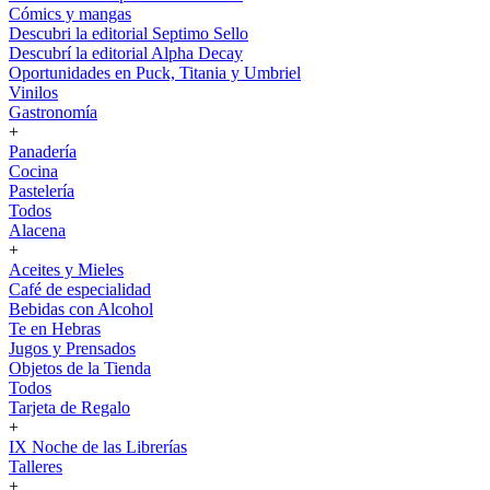
Cómics y mangas
Descubri la editorial Septimo Sello
Descubrí la editorial Alpha Decay
Oportunidades en Puck, Titania y Umbriel
Vinilos
Gastronomía
+
Panadería
Cocina
Pastelería
Todos
Alacena
+
Aceites y Mieles
Café de especialidad
Bebidas con Alcohol
Te en Hebras
Jugos y Prensados
Objetos de la Tienda
Todos
Tarjeta de Regalo
+
IX Noche de las Librerías
Talleres
+