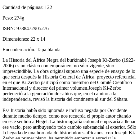
Cantidad de páginas:
122
Peso:
274g
ISBN:
9788472905276
Dimensiones:
22 x 14
Encuadernación:
Tapa blanda
La Historia del África Negra del burkinabé Joseph Ki-Zerbo (1922-
2006) es un clásico contemporáneo, no sólo vigente, sino
imprescindible. La obra original supuso una especie de ensayo de lo
que sería después la Historia General de África, proyecto referencial
en el que Ki-Zerbo participó como miembro del Comité Científico
Internacional y director del primer volumen.Joseph Ki-Zerbo
perteneció a la generación de sabios que, en el camino a la
independencia, revisó la historia del continente al sur del Sáhara.
Esa historia había sido ignorada e incluso negada por Occidente
durante mucho tiempo, como nos recuerda el propio autor citando
en este sentido a Hegel. La historiografía colonial empezaría a llenar
ese vacío, pero atribuyendo todo cambio substancial al exterior. Sólo
la llegada de una hornada de historiadores africanos, con Joseph Ki-
Zerbo en primer plano, ha permitido empezar a apreciar la