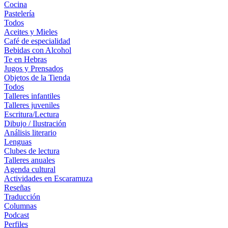
Cocina
Pastelería
Todos
Aceites y Mieles
Café de especialidad
Bebidas con Alcohol
Te en Hebras
Jugos y Prensados
Objetos de la Tienda
Todos
Talleres infantiles
Talleres juveniles
Escritura/Lectura
Dibujo / Ilustración
Análisis literario
Lenguas
Clubes de lectura
Talleres anuales
Agenda cultural
Actividades en Escaramuza
Reseñas
Traducción
Columnas
Podcast
Perfiles