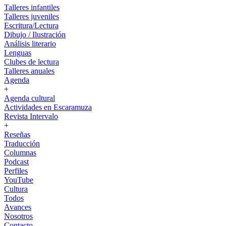
Talleres infantiles
Talleres juveniles
Escritura/Lectura
Dibujo / Ilustración
Análisis literario
Lenguas
Clubes de lectura
Talleres anuales
Agenda
+
Agenda cultural
Actividades en Escaramuza
Revista Intervalo
+
Reseñas
Traducción
Columnas
Podcast
Perfiles
YouTube
Cultura
Todos
Avances
Nosotros
Contacto