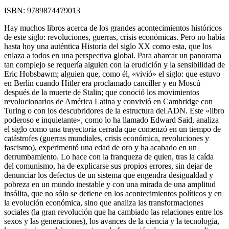
ISBN:
9789874479013
Hay muchos libros acerca de los grandes acontecimientos históricos
de este siglo: revoluciones, guerras, crisis económicas. Pero no había
hasta hoy una auténtica Historia del siglo XX como esta, que los
enlaza a todos en una perspectiva global. Para abarcar un panorama
tan complejo se requería alguien con la erudición y la sensibilidad de
Eric Hobsbawm; alguien que, como él, «vivió» el siglo: que estuvo
en Berlín cuando Hitler era proclamado canciller y en Moscú
después de la muerte de Stalin; que conoció los movimientos
revolucionarios de América Latina y convivió en Cambridge con
Turing o con los descubridores de la estructura del ADN. Este «libro
poderoso e inquietante», como lo ha llamado Edward Said, analiza
el siglo como una trayectoria cerrada que comenzó en un tiempo de
catástrofes (guerras mundiales, crisis económica, revoluciones y
fascismo), experimentó una edad de oro y ha acabado en un
derrumbamiento. Lo hace con la franqueza de quien, tras la caída
del comunismo, ha de explicarse sus propios errores, sin dejar de
denunciar los defectos de un sistema que engendra desigualdad y
pobreza en un mundo inestable y con una mirada de una amplitud
insólita, que no sólo se detiene en los acontecimientos políticos y en
la evolución económica, sino que analiza las transformaciones
sociales (la gran revolución que ha cambiado las relaciones entre los
sexos y las generaciones), los avances de la ciencia y la tecnología,