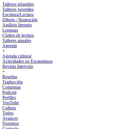
Talleres infantiles
Talleres juveniles
Escritura/Lectura
Dibujo / Ilustración
Análisis literario
Lenguas
Clubes de lectura
Talleres anuales
Agenda
+
Agenda cultural
Actividades en Escaramuza
Revista Intervalo
+
Reseñas
Traducción
Columnas
Podcast
Perfiles
YouTube
Cultura
Todos
Avances
Nosotros
Contacto