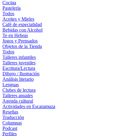
Cocina
Pastelería
Todos
Aceites y Mieles
Café de especialidad
Bebidas con Alcohol
Te en Hebras
Jugos y Prensados
Objetos de la Tienda
Todos
Talleres infantiles
Talleres juveniles
Escritura/Lectura
Dibujo / Ilustración
Análisis literario
Lenguas
Clubes de lectura
Talleres anuales
Agenda cultural
Actividades en Escaramuza
Reseñas
Traducción
Columnas
Podcast
Perfiles