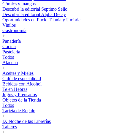
Cómics y mangas
Descubri la editorial Septimo Sello
Descubrí la editorial Alpha Decay
Oportunidades en Puck, Titania y Umbriel
Vinilos
Gastronomía
+
Panadería
Cocina
Pastelería
Todos
Alacena
+
Aceites y Mieles
Café de especialidad
Bebidas con Alcohol
Te en Hebras
Jugos y Prensados
Objetos de la Tienda
Todos
Tarjeta de Regalo
+
IX Noche de las Librerías
Talleres
+