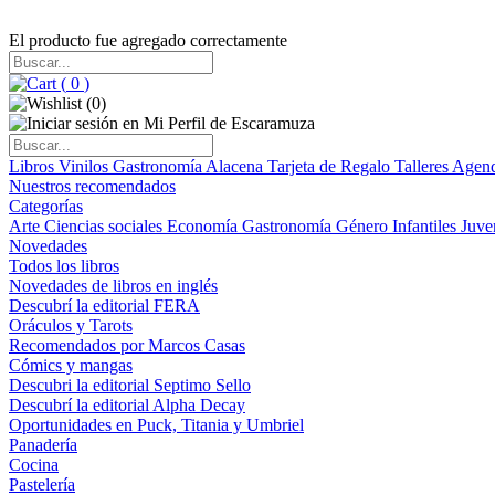
El producto fue agregado correctamente
(
0
)
(
0
)
Libros
Vinilos
Gastronomía
Alacena
Tarjeta de Regalo
Talleres
Agen
Nuestros recomendados
Categorías
Arte
Ciencias sociales
Economía
Gastronomía
Género
Infantiles
Juve
Novedades
Todos los libros
Novedades de libros en inglés
Descubrí la editorial FERA
Oráculos y Tarots
Recomendados por Marcos Casas
Cómics y mangas
Descubri la editorial Septimo Sello
Descubrí la editorial Alpha Decay
Oportunidades en Puck, Titania y Umbriel
Panadería
Cocina
Pastelería