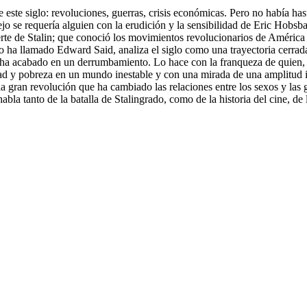
 este siglo: revoluciones, guerras, crisis económicas. Pero no había has
o se requería alguien con la erudición y la sensibilidad de Eric Hobsb
rte de Stalin; que conoció los movimientos revolucionarios de América
o ha llamado Edward Said, analiza el siglo como una trayectoria cerrad
a acabado en un derrumbamiento. Lo hace con la franqueza de quien, tr
d y pobreza en un mundo inestable y con una mirada de una amplitud ins
a gran revolución que ha cambiado las relaciones entre los sexos y las g
la tanto de la batalla de Stalingrado, como de la historia del cine, de lo