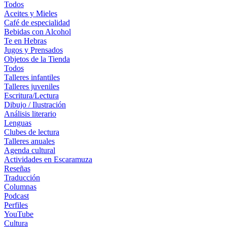
Todos
Aceites y Mieles
Café de especialidad
Bebidas con Alcohol
Te en Hebras
Jugos y Prensados
Objetos de la Tienda
Todos
Talleres infantiles
Talleres juveniles
Escritura/Lectura
Dibujo / Ilustración
Análisis literario
Lenguas
Clubes de lectura
Talleres anuales
Agenda cultural
Actividades en Escaramuza
Reseñas
Traducción
Columnas
Podcast
Perfiles
YouTube
Cultura