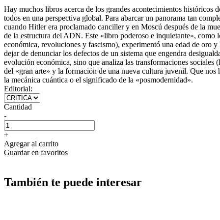
Hay muchos libros acerca de los grandes acontecimientos históricos de
todos en una perspectiva global. Para abarcar un panorama tan complej
cuando Hitler era proclamado canciller y en Moscú después de la mue
de la estructura del ADN. Este «libro poderoso e inquietante», como l
económica, revoluciones y fascismo), experimentó una edad de oro y h
dejar de denunciar los defectos de un sistema que engendra desigualda
evolución económica, sino que analiza las transformaciones sociales (l
del «gran arte» y la formación de una nueva cultura juvenil. Que nos hab
la mecánica cuántica o el significado de la «posmodernidad».
Editorial:
Cantidad
-
+
Agregar al carrito
Guardar en favoritos
También te puede interesar