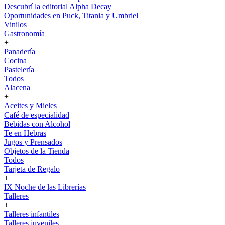
Descubrí la editorial Alpha Decay
Oportunidades en Puck, Titania y Umbriel
Vinilos
Gastronomía
+
Panadería
Cocina
Pastelería
Todos
Alacena
+
Aceites y Mieles
Café de especialidad
Bebidas con Alcohol
Te en Hebras
Jugos y Prensados
Objetos de la Tienda
Todos
Tarjeta de Regalo
+
IX Noche de las Librerías
Talleres
+
Talleres infantiles
Talleres juveniles