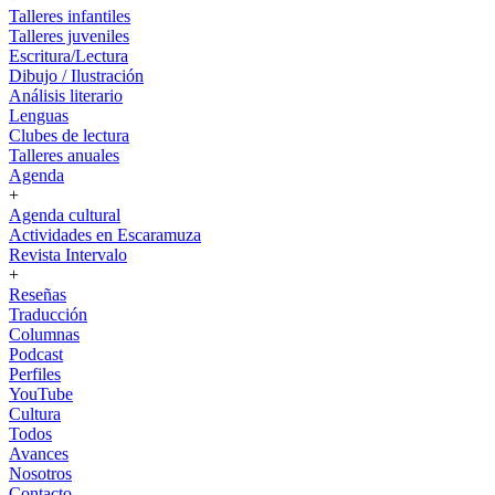
Talleres infantiles
Talleres juveniles
Escritura/Lectura
Dibujo / Ilustración
Análisis literario
Lenguas
Clubes de lectura
Talleres anuales
Agenda
+
Agenda cultural
Actividades en Escaramuza
Revista Intervalo
+
Reseñas
Traducción
Columnas
Podcast
Perfiles
YouTube
Cultura
Todos
Avances
Nosotros
Contacto