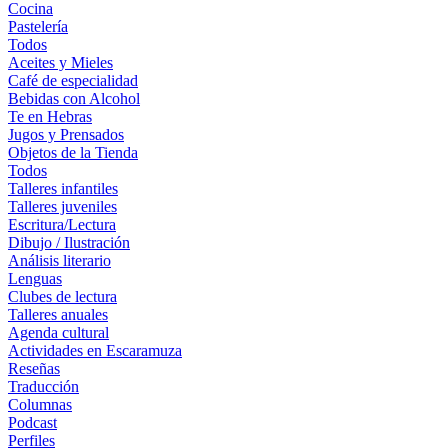
Cocina
Pastelería
Todos
Aceites y Mieles
Café de especialidad
Bebidas con Alcohol
Te en Hebras
Jugos y Prensados
Objetos de la Tienda
Todos
Talleres infantiles
Talleres juveniles
Escritura/Lectura
Dibujo / Ilustración
Análisis literario
Lenguas
Clubes de lectura
Talleres anuales
Agenda cultural
Actividades en Escaramuza
Reseñas
Traducción
Columnas
Podcast
Perfiles