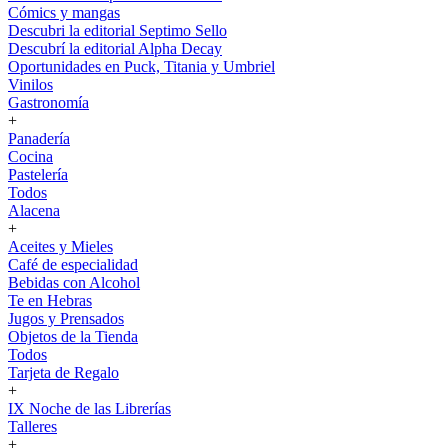
Cómics y mangas
Descubri la editorial Septimo Sello
Descubrí la editorial Alpha Decay
Oportunidades en Puck, Titania y Umbriel
Vinilos
Gastronomía
+
Panadería
Cocina
Pastelería
Todos
Alacena
+
Aceites y Mieles
Café de especialidad
Bebidas con Alcohol
Te en Hebras
Jugos y Prensados
Objetos de la Tienda
Todos
Tarjeta de Regalo
+
IX Noche de las Librerías
Talleres
+