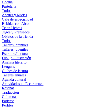
Cocina
Pastelería
Todos
Aceites y Mieles
Café de especialidad
Bebidas con Alcohol
Te en Hebras
Jugos y Prensados
Objetos de la Tienda
Todos
Talleres infantiles
Talleres juveniles
Escritura/Lectura
Dibujo / Ilustración
Análisis literario
Lenguas
Clubes de lectura
Talleres anuales
Agenda cultural
Actividades en Escaramuza
Reseñas
Traducción
Columnas
Podcast
Perfiles