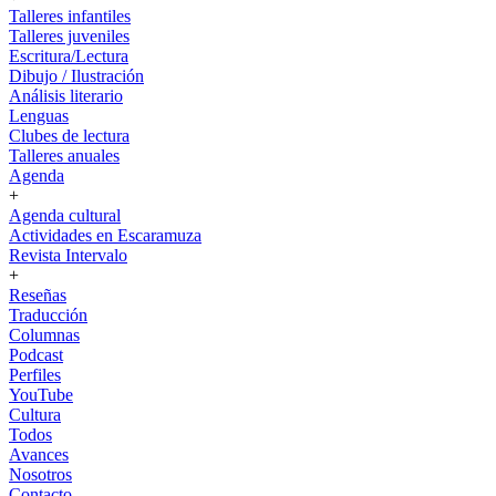
Talleres infantiles
Talleres juveniles
Escritura/Lectura
Dibujo / Ilustración
Análisis literario
Lenguas
Clubes de lectura
Talleres anuales
Agenda
+
Agenda cultural
Actividades en Escaramuza
Revista Intervalo
+
Reseñas
Traducción
Columnas
Podcast
Perfiles
YouTube
Cultura
Todos
Avances
Nosotros
Contacto