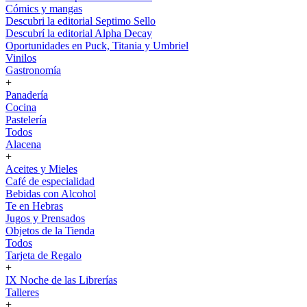
Cómics y mangas
Descubri la editorial Septimo Sello
Descubrí la editorial Alpha Decay
Oportunidades en Puck, Titania y Umbriel
Vinilos
Gastronomía
+
Panadería
Cocina
Pastelería
Todos
Alacena
+
Aceites y Mieles
Café de especialidad
Bebidas con Alcohol
Te en Hebras
Jugos y Prensados
Objetos de la Tienda
Todos
Tarjeta de Regalo
+
IX Noche de las Librerías
Talleres
+