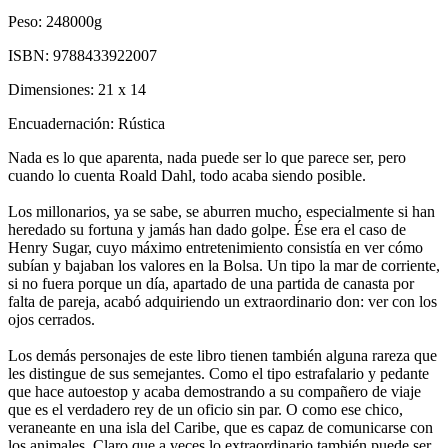
Peso:
248000g
ISBN:
9788433922007
Dimensiones:
21 x 14
Encuadernación:
Rústica
Nada es lo que aparenta, nada puede ser lo que parece ser, pero
cuando lo cuenta Roald Dahl, todo acaba siendo posible.
Los millonarios, ya se sabe, se aburren mucho, especialmente si han
heredado su fortuna y jamás han dado golpe. Ése era el caso de
Henry Sugar, cuyo máximo entretenimiento consistía en ver cómo
subían y bajaban los valores en la Bolsa. Un tipo la mar de corriente,
si no fuera porque un día, apartado de una partida de canasta por
falta de pareja, acabó adquiriendo un extraordinario don: ver con los
ojos cerrados.
Los demás personajes de este libro tienen también alguna rareza que
les distingue de sus semejantes. Como el tipo estrafalario y pedante
que hace autoestop y acaba demostrando a su compañero de viaje
que es el verdadero rey de un oficio sin par. O como ese chico,
veraneante en una isla del Caribe, que es capaz de comunicarse con
los animales. Claro que a veces lo extraordinario también puede ser