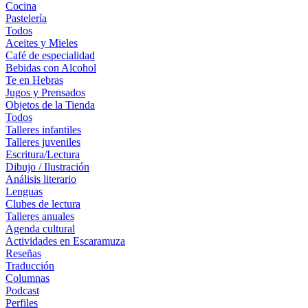
Cocina
Pastelería
Todos
Aceites y Mieles
Café de especialidad
Bebidas con Alcohol
Te en Hebras
Jugos y Prensados
Objetos de la Tienda
Todos
Talleres infantiles
Talleres juveniles
Escritura/Lectura
Dibujo / Ilustración
Análisis literario
Lenguas
Clubes de lectura
Talleres anuales
Agenda cultural
Actividades en Escaramuza
Reseñas
Traducción
Columnas
Podcast
Perfiles