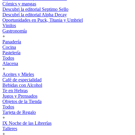
Cómics y mangas
Descubri la editorial Septimo Sello
Descubrí la editorial Alpha Decay
Oportunidades en Puck, Titania y Umbriel
Vinilos
Gastronomía
+
Panadería
Cocina
Pastelería
Todos
Alacena
+
Aceites y Mieles
Café de especialidad
Bebidas con Alcohol
Te en Hebras
Jugos y Prensados
Objetos de la Tienda
Todos
Tarjeta de Regalo
+
IX Noche de las Librerías
Talleres
+