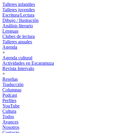
Talleres infantiles
Talleres juveniles
Escritura/Lectura
Dibujo / Ilustración
Análisis literario
Lenguas
Clubes de lectura
Talleres anuales
Agenda
+
Agenda cultural
Actividades en Escaramuza
Revista Intervalo
+
Reseñas
Traducción
Columnas
Podcast
Perfiles
YouTube
Cultura
Todos
Avances
Nosotros
Contacto