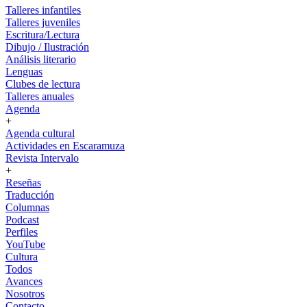
Talleres infantiles
Talleres juveniles
Escritura/Lectura
Dibujo / Ilustración
Análisis literario
Lenguas
Clubes de lectura
Talleres anuales
Agenda
+
Agenda cultural
Actividades en Escaramuza
Revista Intervalo
+
Reseñas
Traducción
Columnas
Podcast
Perfiles
YouTube
Cultura
Todos
Avances
Nosotros
Contacto