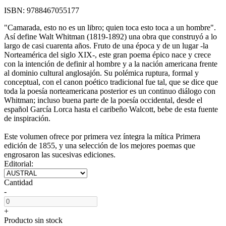
ISBN:
9788467055177
"Camarada, esto no es un libro; quien toca esto toca a un hombre".
Así define Walt Whitman (1819-1892) una obra que construyó a lo
largo de casi cuarenta años. Fruto de una época y de un lugar -la
Norteamérica del siglo XIX-, este gran poema épico nace y crece
con la intención de definir al hombre y a la nación americana frente
al dominio cultural anglosajón. Su polémica ruptura, formal y
conceptual, con el canon poético tradicional fue tal, que se dice que
toda la poesía norteamericana posterior es un continuo diálogo con
Whitman; incluso buena parte de la poesía occidental, desde el
español García Lorca hasta el caribeño Walcott, bebe de esta fuente
de inspiración.
Este volumen ofrece por primera vez íntegra la mítica Primera
edición de 1855, y una selección de los mejores poemas que
engrosaron las sucesivas ediciones.
Editorial:
Cantidad
-
+
Producto sin stock