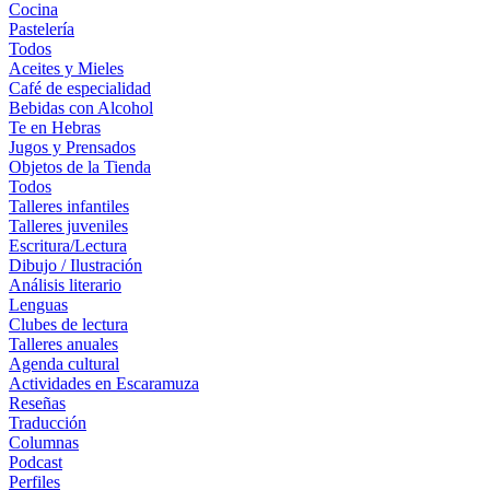
Cocina
Pastelería
Todos
Aceites y Mieles
Café de especialidad
Bebidas con Alcohol
Te en Hebras
Jugos y Prensados
Objetos de la Tienda
Todos
Talleres infantiles
Talleres juveniles
Escritura/Lectura
Dibujo / Ilustración
Análisis literario
Lenguas
Clubes de lectura
Talleres anuales
Agenda cultural
Actividades en Escaramuza
Reseñas
Traducción
Columnas
Podcast
Perfiles