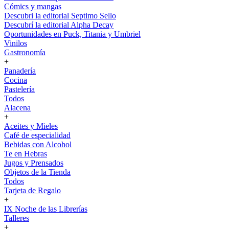
Cómics y mangas
Descubri la editorial Septimo Sello
Descubrí la editorial Alpha Decay
Oportunidades en Puck, Titania y Umbriel
Vinilos
Gastronomía
+
Panadería
Cocina
Pastelería
Todos
Alacena
+
Aceites y Mieles
Café de especialidad
Bebidas con Alcohol
Te en Hebras
Jugos y Prensados
Objetos de la Tienda
Todos
Tarjeta de Regalo
+
IX Noche de las Librerías
Talleres
+