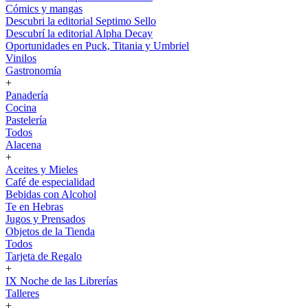
Cómics y mangas
Descubri la editorial Septimo Sello
Descubrí la editorial Alpha Decay
Oportunidades en Puck, Titania y Umbriel
Vinilos
Gastronomía
+
Panadería
Cocina
Pastelería
Todos
Alacena
+
Aceites y Mieles
Café de especialidad
Bebidas con Alcohol
Te en Hebras
Jugos y Prensados
Objetos de la Tienda
Todos
Tarjeta de Regalo
+
IX Noche de las Librerías
Talleres
+