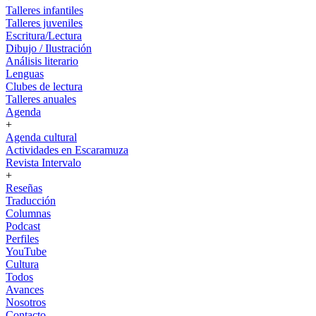
Talleres infantiles
Talleres juveniles
Escritura/Lectura
Dibujo / Ilustración
Análisis literario
Lenguas
Clubes de lectura
Talleres anuales
Agenda
+
Agenda cultural
Actividades en Escaramuza
Revista Intervalo
+
Reseñas
Traducción
Columnas
Podcast
Perfiles
YouTube
Cultura
Todos
Avances
Nosotros
Contacto