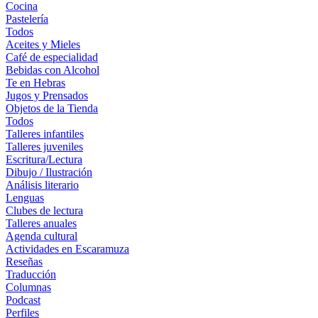
Cocina
Pastelería
Todos
Aceites y Mieles
Café de especialidad
Bebidas con Alcohol
Te en Hebras
Jugos y Prensados
Objetos de la Tienda
Todos
Talleres infantiles
Talleres juveniles
Escritura/Lectura
Dibujo / Ilustración
Análisis literario
Lenguas
Clubes de lectura
Talleres anuales
Agenda cultural
Actividades en Escaramuza
Reseñas
Traducción
Columnas
Podcast
Perfiles