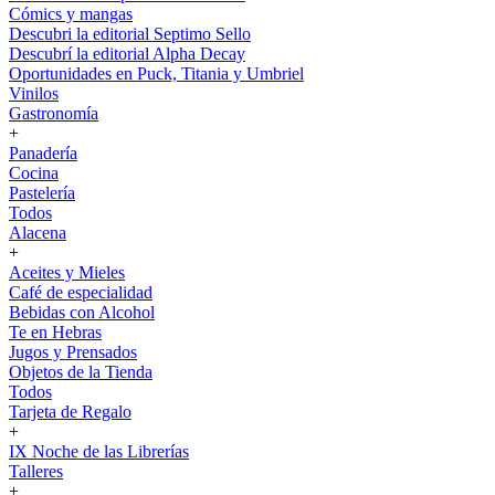
Cómics y mangas
Descubri la editorial Septimo Sello
Descubrí la editorial Alpha Decay
Oportunidades en Puck, Titania y Umbriel
Vinilos
Gastronomía
+
Panadería
Cocina
Pastelería
Todos
Alacena
+
Aceites y Mieles
Café de especialidad
Bebidas con Alcohol
Te en Hebras
Jugos y Prensados
Objetos de la Tienda
Todos
Tarjeta de Regalo
+
IX Noche de las Librerías
Talleres
+