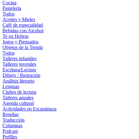
Cocina
Pastelería
Todos
Aceites y Mieles
Café de especialidad
Bebidas con Alcohol
Te en Hebras
Jugos y Prensados
Objetos de la Tienda
Todos
Talleres infantiles
Talleres juveniles
Escritura/Lectura
Dibujo / Ilustración
Análisis literario
Lenguas
Clubes de lectura
Talleres anuales
Agenda cultural
Actividades en Escaramuza
Reseñas
Traducción
Columnas
Podcast
Perfiles