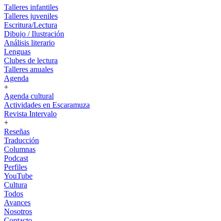
Talleres infantiles
Talleres juveniles
Escritura/Lectura
Dibujo / Ilustración
Análisis literario
Lenguas
Clubes de lectura
Talleres anuales
Agenda
+
Agenda cultural
Actividades en Escaramuza
Revista Intervalo
+
Reseñas
Traducción
Columnas
Podcast
Perfiles
YouTube
Cultura
Todos
Avances
Nosotros
Contacto