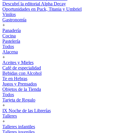
Descubrí la editorial Alpha Decay
Oportunidades en Puck, Titania y Umbriel
Vinilos
Gastronomía
+
Panadería
Cocina
Pastelería
Todos
Alacena
+
Aceites y Mieles
Café de especialidad
Bebidas con Alcohol
Te en Hebras
Jugos y Prensados
Objetos de la Tienda
Todos
Tarjeta de Regalo
+
IX Noche de las Librerías
Talleres
+
Talleres infantiles
Talleres juveniles