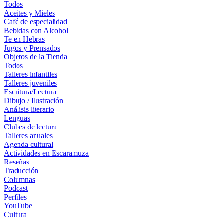
Todos
Aceites y Mieles
Café de especialidad
Bebidas con Alcohol
Te en Hebras
Jugos y Prensados
Objetos de la Tienda
Todos
Talleres infantiles
Talleres juveniles
Escritura/Lectura
Dibujo / Ilustración
Análisis literario
Lenguas
Clubes de lectura
Talleres anuales
Agenda cultural
Actividades en Escaramuza
Reseñas
Traducción
Columnas
Podcast
Perfiles
YouTube
Cultura