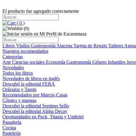
El producto fue agregado correctamente
(
0
)
(
0
)
Libros
Vinilos
Gastronomía
Alacena
Tarjeta de Regalo
Talleres
Agen
Nuestros recomendados
Categorías
Arte
Ciencias sociales
Economía
Gastronomía
Género
Infantiles
Juve
Novedades
Todos los libros
Novedades de libros en inglés
Descubrí la editorial FERA
Oráculos y Tarots
Recomendados por Marcos Casas
Cómics y mangas
Descubri la editorial Septimo Sello
Descubrí la editorial Alpha Decay
Oportunidades en Puck, Titania y Umbriel
Panadería
Cocina
Pastelería