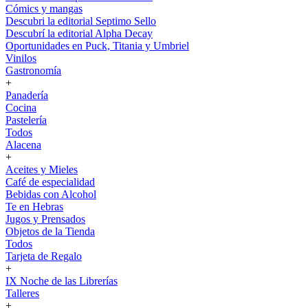
Cómics y mangas
Descubri la editorial Septimo Sello
Descubrí la editorial Alpha Decay
Oportunidades en Puck, Titania y Umbriel
Vinilos
Gastronomía
+
Panadería
Cocina
Pastelería
Todos
Alacena
+
Aceites y Mieles
Café de especialidad
Bebidas con Alcohol
Te en Hebras
Jugos y Prensados
Objetos de la Tienda
Todos
Tarjeta de Regalo
+
IX Noche de las Librerías
Talleres
+