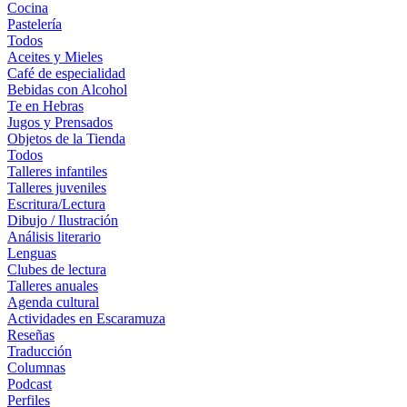
Cocina
Pastelería
Todos
Aceites y Mieles
Café de especialidad
Bebidas con Alcohol
Te en Hebras
Jugos y Prensados
Objetos de la Tienda
Todos
Talleres infantiles
Talleres juveniles
Escritura/Lectura
Dibujo / Ilustración
Análisis literario
Lenguas
Clubes de lectura
Talleres anuales
Agenda cultural
Actividades en Escaramuza
Reseñas
Traducción
Columnas
Podcast
Perfiles