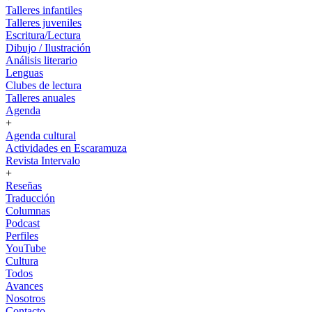
Talleres infantiles
Talleres juveniles
Escritura/Lectura
Dibujo / Ilustración
Análisis literario
Lenguas
Clubes de lectura
Talleres anuales
Agenda
+
Agenda cultural
Actividades en Escaramuza
Revista Intervalo
+
Reseñas
Traducción
Columnas
Podcast
Perfiles
YouTube
Cultura
Todos
Avances
Nosotros
Contacto