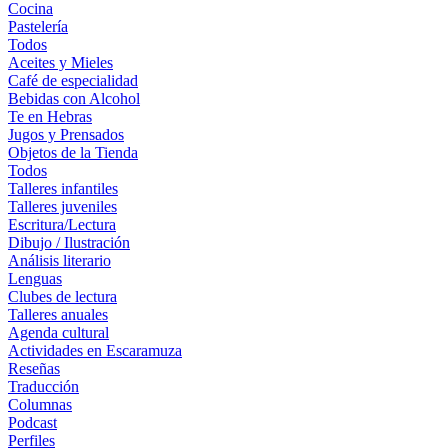
Cocina
Pastelería
Todos
Aceites y Mieles
Café de especialidad
Bebidas con Alcohol
Te en Hebras
Jugos y Prensados
Objetos de la Tienda
Todos
Talleres infantiles
Talleres juveniles
Escritura/Lectura
Dibujo / Ilustración
Análisis literario
Lenguas
Clubes de lectura
Talleres anuales
Agenda cultural
Actividades en Escaramuza
Reseñas
Traducción
Columnas
Podcast
Perfiles