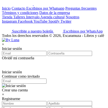
Inicio
Contacto
Escribinos por Whatsapp
Preguntas frecuentes
Términos y condiciones
Datos de la empresa
Tienda
Talleres
Intervalo
Agenda cultural
Nosotros
Instagram
Facebook
YouTube
Spotify
Twitter
Suscribite a nuestro boletín
Escribinos por WhatsApp
Todos los derechos reservados © 2026, Escaramuza - Libros y café
×
Iniciar sesión
Olvidé mi contraseña
Iniciar sesión
Continuar como invitado
Crear una cuenta
×
Registrarme