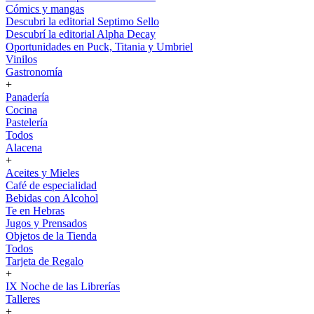
Cómics y mangas
Descubri la editorial Septimo Sello
Descubrí la editorial Alpha Decay
Oportunidades en Puck, Titania y Umbriel
Vinilos
Gastronomía
+
Panadería
Cocina
Pastelería
Todos
Alacena
+
Aceites y Mieles
Café de especialidad
Bebidas con Alcohol
Te en Hebras
Jugos y Prensados
Objetos de la Tienda
Todos
Tarjeta de Regalo
+
IX Noche de las Librerías
Talleres
+