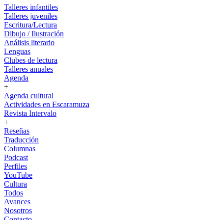
Talleres infantiles
Talleres juveniles
Escritura/Lectura
Dibujo / Ilustración
Análisis literario
Lenguas
Clubes de lectura
Talleres anuales
Agenda
+
Agenda cultural
Actividades en Escaramuza
Revista Intervalo
+
Reseñas
Traducción
Columnas
Podcast
Perfiles
YouTube
Cultura
Todos
Avances
Nosotros
Contacto