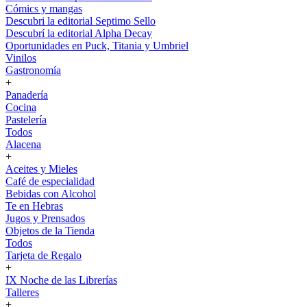
Cómics y mangas
Descubri la editorial Septimo Sello
Descubrí la editorial Alpha Decay
Oportunidades en Puck, Titania y Umbriel
Vinilos
Gastronomía
+
Panadería
Cocina
Pastelería
Todos
Alacena
+
Aceites y Mieles
Café de especialidad
Bebidas con Alcohol
Te en Hebras
Jugos y Prensados
Objetos de la Tienda
Todos
Tarjeta de Regalo
+
IX Noche de las Librerías
Talleres
+