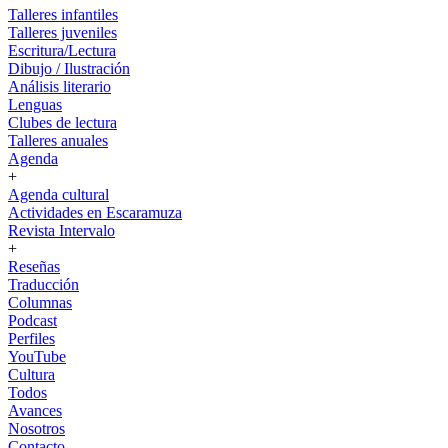
Talleres infantiles
Talleres juveniles
Escritura/Lectura
Dibujo / Ilustración
Análisis literario
Lenguas
Clubes de lectura
Talleres anuales
Agenda
+
Agenda cultural
Actividades en Escaramuza
Revista Intervalo
+
Reseñas
Traducción
Columnas
Podcast
Perfiles
YouTube
Cultura
Todos
Avances
Nosotros
Contacto