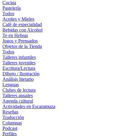
Cocina
Pastelería
Todos
Aceites y Mieles
Café de especialidad
Bebidas con Alcohol
Te en Hebras
Jugos y Prensados
Objetos de la Tienda
Todos
Talleres infantiles
Talleres juveniles
Escritura/Lectura
Dibujo / Ilustración
Análisis literario
Lenguas
Clubes de lectura
Talleres anuales
Agenda cultural
Actividades en Escaramuza
Reseñas
Traducción
Columnas
Podcast
Perfiles