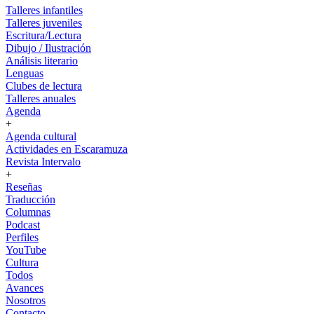
Talleres infantiles
Talleres juveniles
Escritura/Lectura
Dibujo / Ilustración
Análisis literario
Lenguas
Clubes de lectura
Talleres anuales
Agenda
+
Agenda cultural
Actividades en Escaramuza
Revista Intervalo
+
Reseñas
Traducción
Columnas
Podcast
Perfiles
YouTube
Cultura
Todos
Avances
Nosotros
Contacto