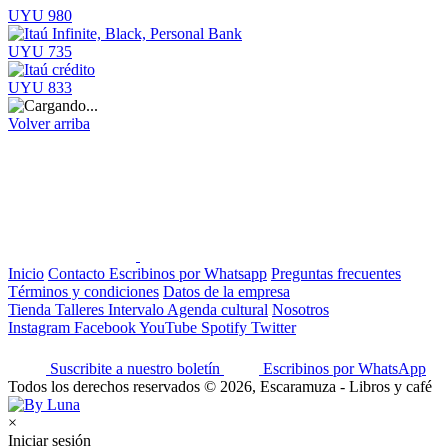
UYU 980
UYU 735
UYU 833
Volver arriba
Inicio
Contacto
Escribinos por Whatsapp
Preguntas frecuentes
Términos y condiciones
Datos de la empresa
Tienda
Talleres
Intervalo
Agenda cultural
Nosotros
Instagram
Facebook
YouTube
Spotify
Twitter
Suscribite a nuestro boletín
Escribinos por WhatsApp
Todos los derechos reservados © 2026, Escaramuza - Libros y café
×
Iniciar sesión