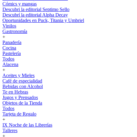
Cómics y mangas
Descubri la editorial Septimo Sello
Descubrí la editorial Alpha Decay
Oportunidades en Puck, Titania y Umbriel
Vinilos
Gastronomía
+
Panadería
Cocina
Pastelería
Todos
Alacena
+
Aceites y Mieles
Café de especialidad
Bebidas con Alcohol
Te en Hebras
Jugos y Prensados
Objetos de la Tienda
Todos
Tarjeta de Regalo
+
IX Noche de las Librerías
Talleres
+