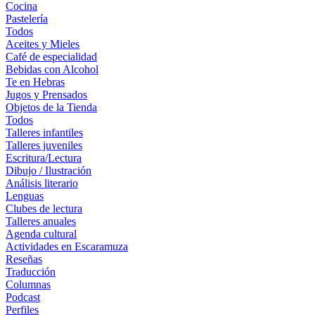
Cocina
Pastelería
Todos
Aceites y Mieles
Café de especialidad
Bebidas con Alcohol
Te en Hebras
Jugos y Prensados
Objetos de la Tienda
Todos
Talleres infantiles
Talleres juveniles
Escritura/Lectura
Dibujo / Ilustración
Análisis literario
Lenguas
Clubes de lectura
Talleres anuales
Agenda cultural
Actividades en Escaramuza
Reseñas
Traducción
Columnas
Podcast
Perfiles