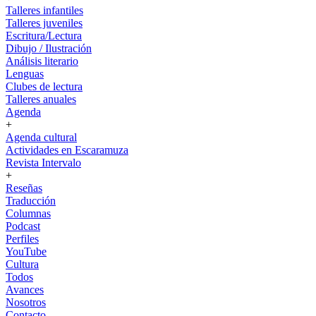
Talleres infantiles
Talleres juveniles
Escritura/Lectura
Dibujo / Ilustración
Análisis literario
Lenguas
Clubes de lectura
Talleres anuales
Agenda
+
Agenda cultural
Actividades en Escaramuza
Revista Intervalo
+
Reseñas
Traducción
Columnas
Podcast
Perfiles
YouTube
Cultura
Todos
Avances
Nosotros
Contacto