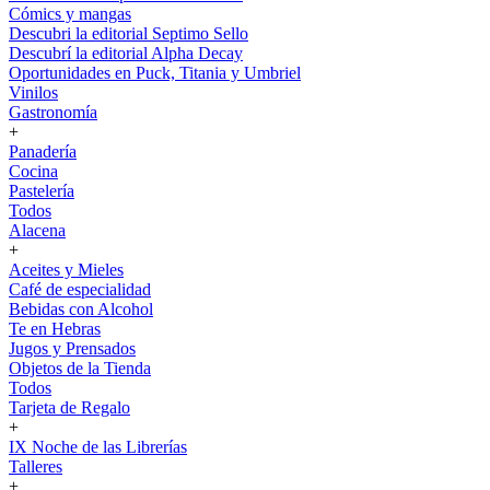
Cómics y mangas
Descubri la editorial Septimo Sello
Descubrí la editorial Alpha Decay
Oportunidades en Puck, Titania y Umbriel
Vinilos
Gastronomía
+
Panadería
Cocina
Pastelería
Todos
Alacena
+
Aceites y Mieles
Café de especialidad
Bebidas con Alcohol
Te en Hebras
Jugos y Prensados
Objetos de la Tienda
Todos
Tarjeta de Regalo
+
IX Noche de las Librerías
Talleres
+