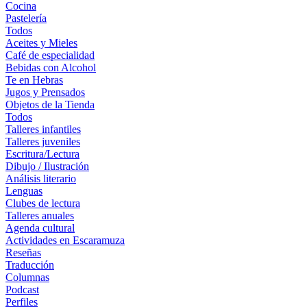
Cocina
Pastelería
Todos
Aceites y Mieles
Café de especialidad
Bebidas con Alcohol
Te en Hebras
Jugos y Prensados
Objetos de la Tienda
Todos
Talleres infantiles
Talleres juveniles
Escritura/Lectura
Dibujo / Ilustración
Análisis literario
Lenguas
Clubes de lectura
Talleres anuales
Agenda cultural
Actividades en Escaramuza
Reseñas
Traducción
Columnas
Podcast
Perfiles