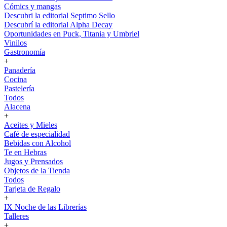
Cómics y mangas
Descubri la editorial Septimo Sello
Descubrí la editorial Alpha Decay
Oportunidades en Puck, Titania y Umbriel
Vinilos
Gastronomía
+
Panadería
Cocina
Pastelería
Todos
Alacena
+
Aceites y Mieles
Café de especialidad
Bebidas con Alcohol
Te en Hebras
Jugos y Prensados
Objetos de la Tienda
Todos
Tarjeta de Regalo
+
IX Noche de las Librerías
Talleres
+