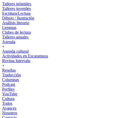
Talleres infantiles
Talleres juveniles
Escritura/Lectura
Dibujo / Ilustración
Análisis literario
Lenguas
Clubes de lectura
Talleres anuales
Agenda
+
Agenda cultural
Actividades en Escaramuza
Revista Intervalo
+
Reseñas
Traducción
Columnas
Podcast
Perfiles
YouTube
Cultura
Todos
Avances
Nosotros
Contacto