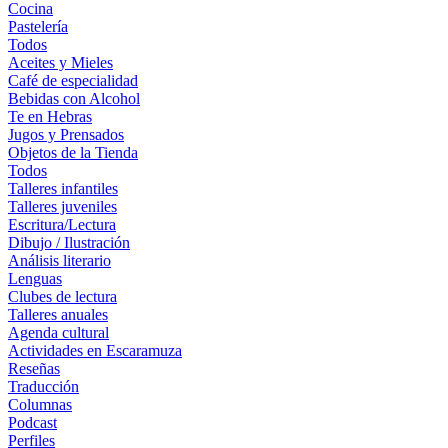
Cocina
Pastelería
Todos
Aceites y Mieles
Café de especialidad
Bebidas con Alcohol
Te en Hebras
Jugos y Prensados
Objetos de la Tienda
Todos
Talleres infantiles
Talleres juveniles
Escritura/Lectura
Dibujo / Ilustración
Análisis literario
Lenguas
Clubes de lectura
Talleres anuales
Agenda cultural
Actividades en Escaramuza
Reseñas
Traducción
Columnas
Podcast
Perfiles